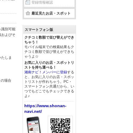
登録情報確認
最近見たお店・スポット
を識別可能
スマートフォン版
報およびそ
クチコミ数順で並び替えができ
ちゃう！
モバイル端末での検索結果もク
チコミ数順で並び替えができち
ゃうよ☆
いたしま
お気に入りのお店・スポットリ
ストを持ち運べる！
湘南ナビ！メンバーに登録
する
と、お気に入りのお店・スポッ
この場合
トリストが作れちゃう。PC・
スマートフォン共通だから、い
つでもどこでもチェックできる
よ♪
https://www.shonan-
navi.net/