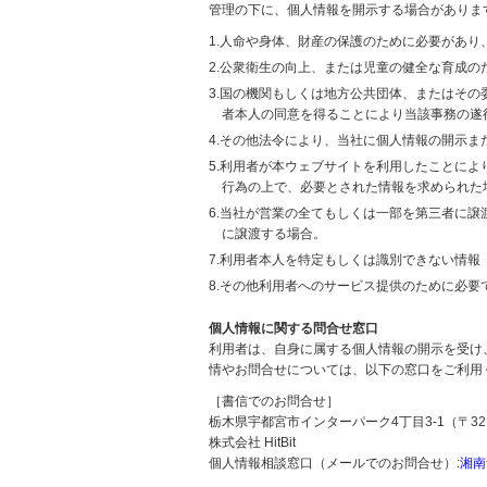
管理の下に、個人情報を開示する場合がありま
1.人命や身体、財産の保護のために必要があ
2.公衆衛生の向上、または児童の健全な育成
3.国の機関もしくは地方公共団体、またはそ
者本人の同意を得ることにより当該事務の遂
4.その他法令により、当社に個人情報の開示
5.利用者が本ウェブサイトを利用したことに
行為の上で、必要とされた情報を求められた
6.当社が営業の全てもしくは一部を第三者に
に譲渡する場合。
7.利用者本人を特定もしくは識別できない情報
8.その他利用者へのサービス提供のために必要
個人情報に関する問合せ窓口
利用者は、自身に属する個人情報の開示を受け
情やお問合せについては、以下の窓口をご利用
［書信でのお問合せ］
栃木県宇都宮市インターパーク4丁目3-1（〒321
株式会社 HitBit
個人情報相談窓口（メールでのお問合せ）:
湘南