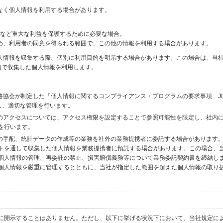
なく個人情報を利用する場合があります。
財産など重大な利益を保護するために必要な場合。
め、利用者の同意を得られる範囲で、この他の情報を利用する場合があります。
個人情報を収集する際、個別に利用目的を明示する場合があります。この場合は、当
内で収集した個人情報を利用します。
格協会が制定した「個人情報に関するコンプライアンス・プログラムの要求事項 JI
備し、適切な管理を行います。
へのアクセスについては、アクセス権限を設定することで参照可能性を限定し、社内
を行います。
送の手配、統計データの作成等の業務を社外の業務提携者に委託する場合があります
トを通して収集した個人情報を業務提携者に預託する場合があります。この場合、
個人情報の管理、再委託の禁止、損害賠償義務等について業務委託契約書を締結し
個人情報を厳重に管理するとともに、当社が指定した範囲を超えた個人情報の取り
に開示することはありません。ただし、以下に挙げる状況下において、当社規定に