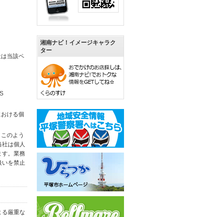
湘南ナビ！イメージキャラク
ター
社は当該ペ
S
における個
。このよう
当社は個人
ます。業務
扱いを禁止
よる厳重な