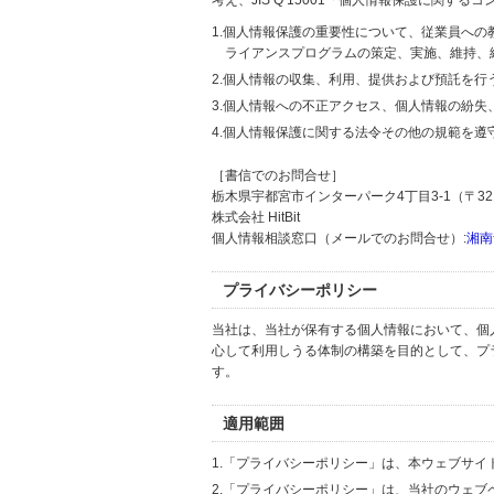
考え、JIS Q 15001「個人情報保護に関
1.個人情報保護の重要性について、従業員へ
ライアンスプログラムの策定、実施、維持、
2.個人情報の収集、利用、提供および預託を
3.個人情報への不正アクセス、個人情報の紛
4.個人情報保護に関する法令その他の規範を遵
［書信でのお問合せ］
栃木県宇都宮市インターパーク4丁目3-1（〒321
株式会社 HitBit
個人情報相談窓口（メールでのお問合せ）:
湘南
プライバシーポリシー
当社は、当社が保有する個人情報において、個
心して利用しうる体制の構築を目的として、プ
す。
適用範囲
1.「プライバシーポリシー」は、本ウェブサ
2.「プライバシーポリシー」は、当社のウェ