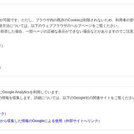
とが可能です。ただし、ブラウザ内の既存のCookieは削除されないため、利用者の
除方法については、以下のウェブブラウザのヘルプページをご覧ください。
の受信を拒否した場合、一部ページの正確な表示ができない場合などがありますのでご注
ク）
）
）
）
gle Analyticsを利用しています。
用して利用者の情報を収集します。詳細については、以下のGoogle社の関連サイトをご覧くださ
リンク）
リから収集した情報のGoogleによる使用（外部サイトへリンク）