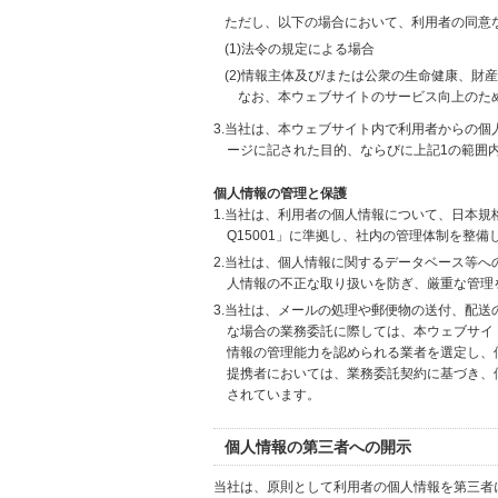
ただし、以下の場合において、利用者の同意
(1)法令の規定による場合
(2)情報主体及び/または公衆の生命健康、
なお、本ウェブサイトのサービス向上のた
3.当社は、本ウェブサイト内で利用者からの
ージに記された目的、ならびに上記1の範囲
個人情報の管理と保護
1.当社は、利用者の個人情報について、日本規
Q15001」に準拠し、社内の管理体制を整
2.当社は、個人情報に関するデータベース等
人情報の不正な取り扱いを防ぎ、厳重な管理
3.当社は、メールの処理や郵便物の送付、配
な場合の業務委託に際しては、本ウェブサイ
情報の管理能力を認められる業者を選定し、
提携者においては、業務委託契約に基づき、
されています。
個人情報の第三者への開示
当社は、原則として利用者の個人情報を第三者