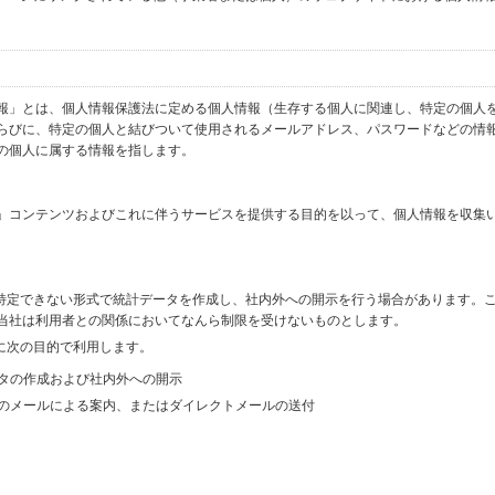
報」とは、個人情報保護法に定める個人情報（生存する個人に関連し、特定の個人
らびに、特定の個人と結びついて使用されるメールアドレス、パスワードなどの情
の個人に属する情報を指します。
」コンテンツおよびこれに伴うサービスを提供する目的を以って、個人情報を収集
を特定できない形式で統計データを作成し、社内外への開示を行う場合があります。
当社は利用者との関係においてなんら制限を受けないものとします。
に次の目的で利用します。
ータの作成および社内外への開示
等のメールによる案内、またはダイレクトメールの送付