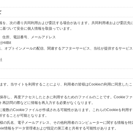
て
報を、次の通り共同利用および委託する場合があります。共同利用者および委託先
に基づいて安全に個人情報を取扱っています。
、住所、電話番号、メールアドレス
tBit
送、オプトインメールの配信、関連するアフターサービス、当社が提供するサービス
社
います。当サイトを利用することにより、利用者の皆様はCookieの利用に同意した
間保存し、再度アクセスしたときに利用するためのファイルのことです。Cookieフ
ト再訪問の際などに情報を再入力する必要がなくなります。
数のCookieファイルが作成される可能性があります。これらのCookieを利用
析することが可能となります。
の皆様の氏名、電子メールアドレス、その他利用者のコンピューターに関する情報を特
okie情報をデータ管理者および指定の第三者と共有する可能性があります。