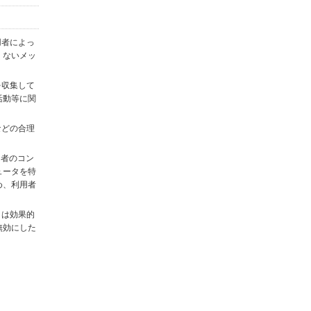
用者によっ
くないメッ
を収集して
活動等に関
)などの合理
用者のコン
ュータを特
め、利用者
タは効果的
無効にした