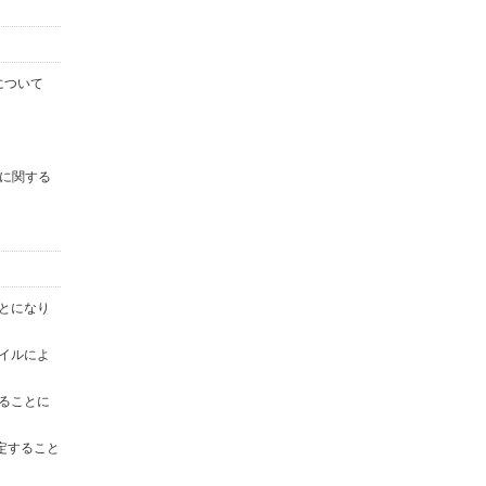
について
に関する
ことになり
ァイルによ
することに
定すること