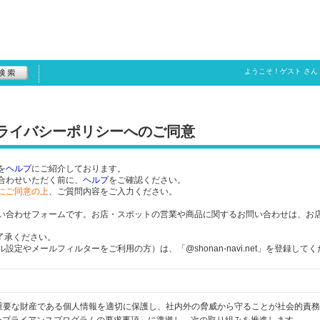
ようこそ！
ゲスト
さん
プライバシーポリシーへのご同意
を
ヘルプ
にご紹介しております。
合わせいただく前に、
ヘルプ
をご確認ください。
にご同意の上
、ご質問内容をご入力ください。
い合わせフォームです。お店・スポットの営業や商品に関するお問い合わせは、お
了承ください。
定やメールフィルターをご利用の方）は、「@shonan-navi.net」を登録して
個人の重要な財産である個人情報を適切に保護し、社内外の脅威から守ることが社会的責