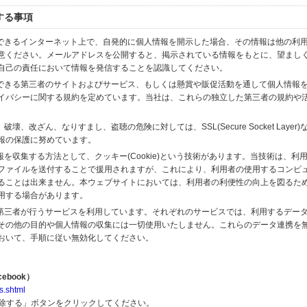
する事項
スできるインターネット上で、自発的に個人情報を開示した場合、その情報は他の利
意ください。メールアドレスを公開すると、掲示されている情報をもとに、望まし
自己の責任において情報を発信することを認識してください。
のできる第三者のサイトおよびサービス、もしくは懸賞や販促活動を通して個人情報
イバシーに関する規約を定めています。当社は、これらの独立した第三者の規約や
、改ざん、なりすまし、盗聴の危険に対しては、SSL(Secure Socket Layer
報の保護に努めています。
を収集する方法として、クッキー(Cookie)という技術があります。当技術は、利
ファイルを送付することで援用されますが、これにより、利用者の使用するコンピ
ることは出来ません。本ウェブサイトにおいては、利用者の利便性の向上を図るた
用する場合があります。
の第三者が行うサービスを利用しています。それぞれのサービスでは、利用するデー
その他の目的や個人情報の収集には一切使用いたしません。これらのデータ連携を
おいて、手順に従い無効化してください。
ebook）
s.shtml
解除する」ボタンをクリックしてください。