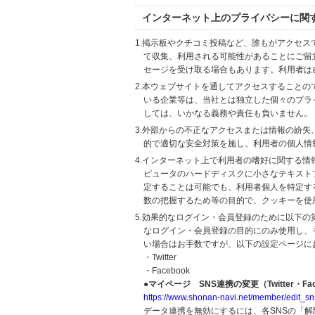
インターネット上のプライバシーに関
1.掲示板やクチコミ投稿など、誰もがアクセ
て収集、利用される可能性があることにご留
セージを受け取る場合もあります。利用者は
2.本ウェブサイトを通してアクセスすること
いる企業等は、当社とは独立した個々のプラ
しては、いかなる義務や責任も負いません。
3.外部からの不正なアクセスまたは情報の紛失、破壊
的で適切な安全対策を施し、利用者の個人情
4.インターネット上で利用者の嗜好に関する情報
ピュータのハードディスクに小さなテキスト
定することは可能でも、利用者個人を特定す
数の把握するため等の目的で、クッキーを使
5.効果的なログイン・会員登録のために以下
なログイン・会員登録の目的にのみ使用し、
い場合はお手数ですが、以下の設定ページに
・Twitter
・Facebook
●マイページ SNS連携の変更（Twitter・Fac
https://www.shonan-navi.net/member/edit_sn
データ連携を無効にするには、各SNSの「