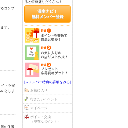
ると特典盛りだくさん！
するコンプ
湘南ナビ！
無料メンバー登録
じます。
[→メンバー特典の詳細をみる]
サイトを安
お気に入り
ものとしま
行きたいイベント
マイページ
ポイント交換
（現在 0ポイント）
報等の保護