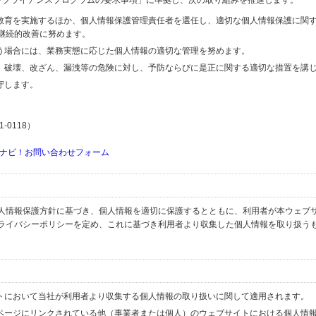
するコンプライアンスプログラムの要求事項」に準拠し、次の取り組みを推進します。
の教育を実施するほか、個人情報保護管理責任者を選任し、適切な個人情報保護に関
継続的改善に努めます。
行う場合には、業務実態に応じた個人情報の適切な管理を努めます。
失、破壊、改ざん、漏洩等の危険に対し、予防ならびに是正に関する適切な措置を講
守します。
-0118）
ナビ！お問い合わせフォーム
人情報保護方針に基づき、個人情報を適切に保護するとともに、利用者が本ウェブ
ライバシーポリシーを定め、これに基づき利用者より収集した個人情報を取り扱う
イトにおいて当社が利用者より収集する個人情報の取り扱いに関して適用されます。
ブページにリンクされている他（事業者または個人）のウェブサイトにおける個人情