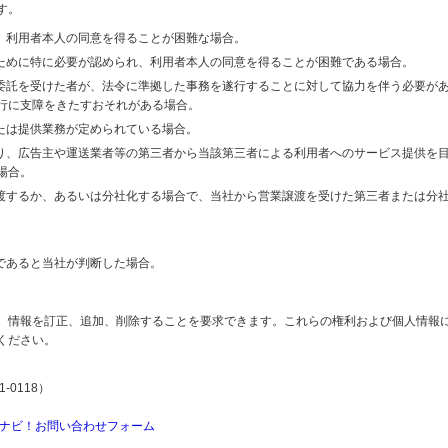
す。
り、利用者本人の同意を得ることが困難な場合。
のために特に必要が認められ、利用者本人の同意を得ることが困難である場合。
の委託を受けた者が、法令に準拠した事務を遂行することに対して協力を伴う必要が
行に支障をきたすおそれがある場合。
または提供業務が定められている場合。
より、広告主や運送業者等の第三者から当該第三者による利用者へのサービス提供を
場合。
譲渡するか、あるいは分社化する場合で、当社から営業譲渡を受けた第三者または分
であると当社が判断した場合。
、情報を訂正、追加、削除することを要求できます。これらの権利および個人情報
ください。
-0118）
ナビ！お問い合わせフォーム