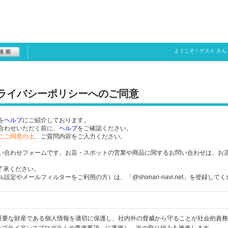
ようこそ！
ゲスト
さん
プライバシーポリシーへのご同意
を
ヘルプ
にご紹介しております。
合わせいただく前に、
ヘルプ
をご確認ください。
にご同意の上
、ご質問内容をご入力ください。
い合わせフォームです。お店・スポットの営業や商品に関するお問い合わせは、お
了承ください。
定やメールフィルターをご利用の方）は、「@shonan-navi.net」を登録して
個人の重要な財産である個人情報を適切に保護し、社内外の脅威から守ることが社会的責