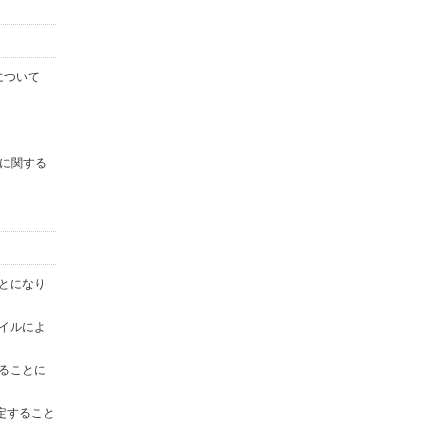
について
に関する
ことになり
ァイルによ
することに
定すること