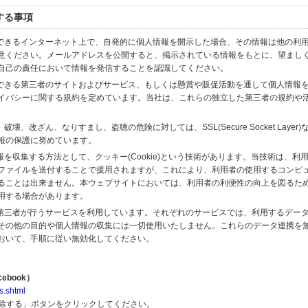
する事項
スできるインターネット上で、自発的に個人情報を開示した場合、その情報は他の利
意ください。メールアドレスを公開すると、掲示されている情報をもとに、望まし
自己の責任において情報を発信することを認識してください。
のできる第三者のサイトおよびサービス、もしくは懸賞や販促活動を通して個人情報
イバシーに関する規約を定めています。当社は、これらの独立した第三者の規約や
、改ざん、なりすまし、盗聴の危険に対しては、SSL(Secure Socket Layer
報の保護に努めています。
を収集する方法として、クッキー(Cookie)という技術があります。当技術は、利
ファイルを送付することで援用されますが、これにより、利用者の使用するコンピ
ることは出来ません。本ウェブサイトにおいては、利用者の利便性の向上を図るた
用する場合があります。
の第三者が行うサービスを利用しています。それぞれのサービスでは、利用するデー
その他の目的や個人情報の収集には一切使用いたしません。これらのデータ連携を
おいて、手順に従い無効化してください。
ebook）
s.shtml
解除する」ボタンをクリックしてください。