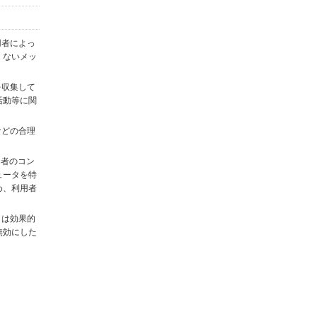
用者によっ
くないメッ
を収集して
活動等に関
)などの合理
用者のコン
ュータを特
め、利用者
タは効果的
無効にした