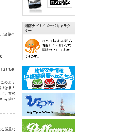
湘南ナビ！イメージキャラク
ター
社は当該ペ
S
における個
。このよう
当社は個人
ます。業務
扱いを禁止
よる厳重な