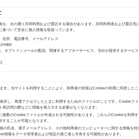
て
報を、次の通り共同利用および委託する場合があります。共同利用者および委託先
に基づいて安全に個人情報を取扱っています。
、住所、電話番号、メールアドレス
tBit
送、オプトインメールの配信、関連するアフターサービス、当社が提供するサービス
社
います。当サイトを利用することにより、利用者の皆様はCookieの利用に同意した
間保存し、再度アクセスしたときに利用するためのファイルのことです。Cookieフ
ト再訪問の際などに情報を再入力する必要がなくなります。
数のCookieファイルが作成される可能性があります。これらのCookieを利用
析することが可能となります。
の皆様の氏名、電子メールアドレス、その他利用者のコンピューターに関する情報を特
okie情報をデータ管理者および指定の第三者と共有する可能性があります。