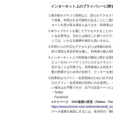
インターネット上のプライバシーに関
1.掲示板やクチコミ投稿など、誰もがアクセ
て収集、利用される可能性があることにご留
セージを受け取る場合もあります。利用者は
2.本ウェブサイトを通してアクセスすること
いる企業等は、当社とは独立した個々のプラ
しては、いかなる義務や責任も負いません。
3.外部からの不正なアクセスまたは情報の紛失、破壊
的で適切な安全対策を施し、利用者の個人情
4.インターネット上で利用者の嗜好に関する情報
ピュータのハードディスクに小さなテキスト
定することは可能でも、利用者個人を特定す
数の把握するため等の目的で、クッキーを使
5.効果的なログイン・会員登録のために以下
なログイン・会員登録の目的にのみ使用し、
い場合はお手数ですが、以下の設定ページに
・Twitter
・Facebook
●マイページ SNS連携の変更（Twitter・Fac
https://www.shonan-navi.net/member/edit_sn
データ連携を無効にするには、各SNSの「