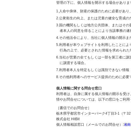
管理の下に、個人情報を開示する場合がありま
1.人命や身体、財産の保護のために必要があ
2.公衆衛生の向上、または児童の健全な育成
3.国の機関もしくは地方公共団体、またはそ
者本人の同意を得ることにより当該事務の遂
4.その他法令により、当社に個人情報の開示
5.利用者が本ウェブサイトを利用したことに
行為の上で、必要とされた情報を求められた
6.当社が営業の全てもしくは一部を第三者に
に譲渡する場合。
7.利用者本人を特定もしくは識別できない情報
8.その他利用者へのサービス提供のために必要
個人情報に関する問合せ窓口
利用者は、自身に属する個人情報の開示を受け
情やお問合せについては、以下の窓口をご利用
［書信でのお問合せ］
栃木県宇都宮市インターパーク4丁目3-1（〒321
株式会社 HitBit
個人情報相談窓口（メールでのお問合せ）:
湘南