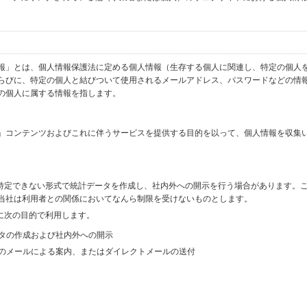
報」とは、個人情報保護法に定める個人情報（生存する個人に関連し、特定の個人
らびに、特定の個人と結びついて使用されるメールアドレス、パスワードなどの情
の個人に属する情報を指します。
」コンテンツおよびこれに伴うサービスを提供する目的を以って、個人情報を収集
を特定できない形式で統計データを作成し、社内外への開示を行う場合があります。
当社は利用者との関係においてなんら制限を受けないものとします。
に次の目的で利用します。
ータの作成および社内外への開示
等のメールによる案内、またはダイレクトメールの送付