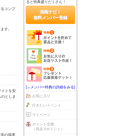
ると特典盛りだくさん！
するコンプ
湘南ナビ！
無料メンバー登録
じます。
[→メンバー特典の詳細をみる]
サイトを安
お気に入り
ものとしま
行きたいイベント
マイページ
ポイント交換
（現在 0ポイント）
報等の保護