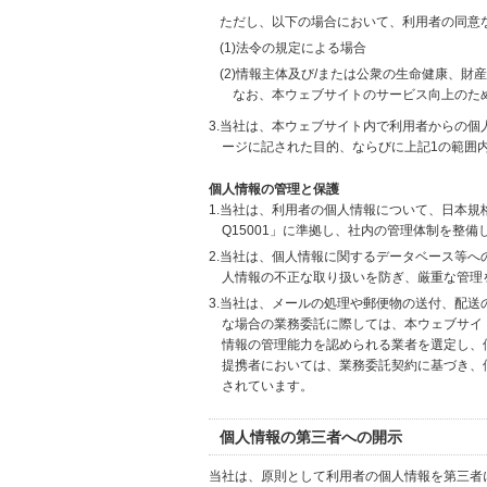
ただし、以下の場合において、利用者の同意
(1)法令の規定による場合
(2)情報主体及び/または公衆の生命健康、
なお、本ウェブサイトのサービス向上のた
3.当社は、本ウェブサイト内で利用者からの
ージに記された目的、ならびに上記1の範囲
個人情報の管理と保護
1.当社は、利用者の個人情報について、日本規
Q15001」に準拠し、社内の管理体制を整
2.当社は、個人情報に関するデータベース等
人情報の不正な取り扱いを防ぎ、厳重な管理
3.当社は、メールの処理や郵便物の送付、配
な場合の業務委託に際しては、本ウェブサイ
情報の管理能力を認められる業者を選定し、
提携者においては、業務委託契約に基づき、
されています。
個人情報の第三者への開示
当社は、原則として利用者の個人情報を第三者