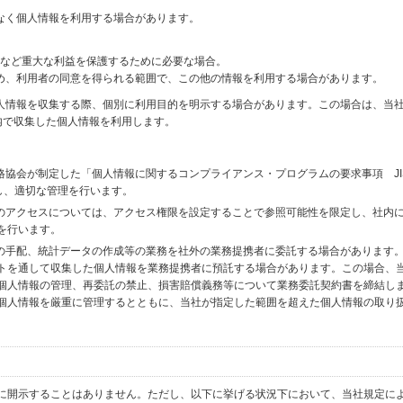
なく個人情報を利用する場合があります。
財産など重大な利益を保護するために必要な場合。
め、利用者の同意を得られる範囲で、この他の情報を利用する場合があります。
個人情報を収集する際、個別に利用目的を明示する場合があります。この場合は、当
内で収集した個人情報を利用します。
格協会が制定した「個人情報に関するコンプライアンス・プログラムの要求事項 JI
備し、適切な管理を行います。
へのアクセスについては、アクセス権限を設定することで参照可能性を限定し、社内
を行います。
送の手配、統計データの作成等の業務を社外の業務提携者に委託する場合があります
トを通して収集した個人情報を業務提携者に預託する場合があります。この場合、
個人情報の管理、再委託の禁止、損害賠償義務等について業務委託契約書を締結し
個人情報を厳重に管理するとともに、当社が指定した範囲を超えた個人情報の取り
に開示することはありません。ただし、以下に挙げる状況下において、当社規定に