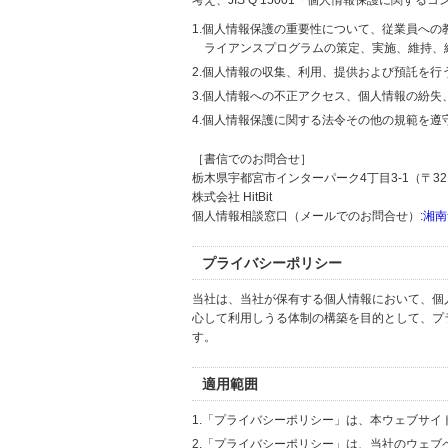
考え、JIS Q 15001「個人情報保護に関
1.個人情報保護の重要性について、従業員へ
ライアンスプログラムの策定、実施、維持、
2.個人情報の収集、利用、提供および預託を
3.個人情報への不正アクセス、個人情報の紛
4.個人情報保護に関する法令その他の規範を遵
［書信でのお問合せ］
栃木県宇都宮市インターパーク4丁目3-1（〒321
株式会社 HitBit
個人情報相談窓口（メールでのお問合せ）:
湘南
プライバシーポリシー
当社は、当社が保有する個人情報において、個
心して利用しうる体制の構築を目的として、プ
す。
適用範囲
1.「プライバシーポリシー」は、本ウェブサ
2.「プライバシーポリシー」は、当社のウェ