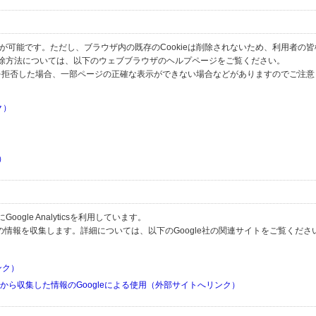
とが可能です。ただし、ブラウザ内の既存のCookieは削除されないため、利用者の
除方法については、以下のウェブブラウザのヘルプページをご覧ください。
の受信を拒否した場合、一部ページの正確な表示ができない場合などがありますのでご注
ク）
）
）
）
gle Analyticsを利用しています。
用して利用者の情報を収集します。詳細については、以下のGoogle社の関連サイトをご覧くださ
リンク）
リから収集した情報のGoogleによる使用（外部サイトへリンク）