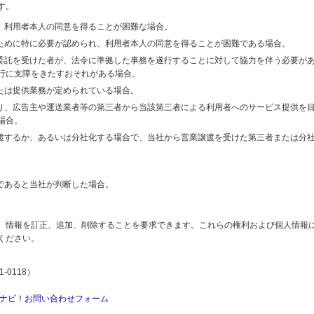
す。
り、利用者本人の同意を得ることが困難な場合。
のために特に必要が認められ、利用者本人の同意を得ることが困難である場合。
の委託を受けた者が、法令に準拠した事務を遂行することに対して協力を伴う必要が
行に支障をきたすおそれがある場合。
または提供業務が定められている場合。
より、広告主や運送業者等の第三者から当該第三者による利用者へのサービス提供を
場合。
譲渡するか、あるいは分社化する場合で、当社から営業譲渡を受けた第三者または分
であると当社が判断した場合。
、情報を訂正、追加、削除することを要求できます。これらの権利および個人情報
ください。
-0118）
ナビ！お問い合わせフォーム