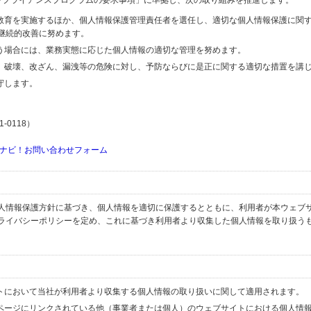
するコンプライアンスプログラムの要求事項」に準拠し、次の取り組みを推進します。
の教育を実施するほか、個人情報保護管理責任者を選任し、適切な個人情報保護に関
継続的改善に努めます。
行う場合には、業務実態に応じた個人情報の適切な管理を努めます。
失、破壊、改ざん、漏洩等の危険に対し、予防ならびに是正に関する適切な措置を講
守します。
-0118）
ナビ！お問い合わせフォーム
人情報保護方針に基づき、個人情報を適切に保護するとともに、利用者が本ウェブ
ライバシーポリシーを定め、これに基づき利用者より収集した個人情報を取り扱う
イトにおいて当社が利用者より収集する個人情報の取り扱いに関して適用されます。
ブページにリンクされている他（事業者または個人）のウェブサイトにおける個人情