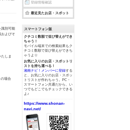
登録情報確認
最近見たお店・スポット
を識別可能
スマートフォン版
報およびそ
クチコミ数順で並び替えができ
ちゃう！
モバイル端末での検索結果もク
チコミ数順で並び替えができち
ゃうよ☆
いたしま
お気に入りのお店・スポットリ
ストを持ち運べる！
湘南ナビ！メンバーに登録
する
と、お気に入りのお店・スポッ
この場合
トリストが作れちゃう。PC・
スマートフォン共通だから、い
つでもどこでもチェックできる
よ♪
https://www.shonan-
navi.net/