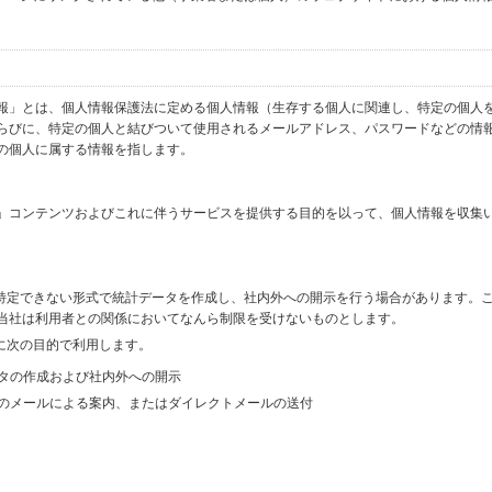
報」とは、個人情報保護法に定める個人情報（生存する個人に関連し、特定の個人
らびに、特定の個人と結びついて使用されるメールアドレス、パスワードなどの情
の個人に属する情報を指します。
」コンテンツおよびこれに伴うサービスを提供する目的を以って、個人情報を収集
を特定できない形式で統計データを作成し、社内外への開示を行う場合があります。
当社は利用者との関係においてなんら制限を受けないものとします。
に次の目的で利用します。
ータの作成および社内外への開示
等のメールによる案内、またはダイレクトメールの送付