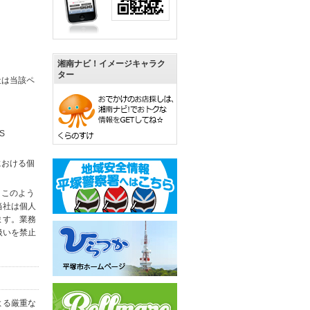
湘南ナビ！イメージキャラク
ター
社は当該ペ
S
における個
。このよう
当社は個人
ます。業務
扱いを禁止
よる厳重な