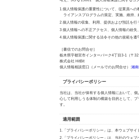
考え、JIS Q 15001「個人情報保護に関
1.個人情報保護の重要性について、従業員へ
ライアンスプログラムの策定、実施、維持、
2.個人情報の収集、利用、提供および預託を
3.個人情報への不正アクセス、個人情報の紛
4.個人情報保護に関する法令その他の規範を遵
［書信でのお問合せ］
栃木県宇都宮市インターパーク4丁目3-1（〒321
株式会社 HitBit
個人情報相談窓口（メールでのお問合せ）:
湘南
プライバシーポリシー
当社は、当社が保有する個人情報において、個
心して利用しうる体制の構築を目的として、プ
す。
適用範囲
1.「プライバシーポリシー」は、本ウェブサ
2.「プライバシーポリシー」は、当社のウェ