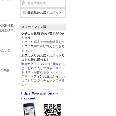
登録情報確認
最近見たお店・スポット
を識別可能
スマートフォン版
報およびそ
クチコミ数順で並び替えができ
ちゃう！
モバイル端末での検索結果もク
チコミ数順で並び替えができち
いたしま
ゃうよ☆
お気に入りのお店・スポットリ
ストを持ち運べる！
湘南ナビ！メンバーに登録
する
と、お気に入りのお店・スポッ
この場合
トリストが作れちゃう。PC・
スマートフォン共通だから、い
つでもどこでもチェックできる
よ♪
https://www.shonan-
navi.net/