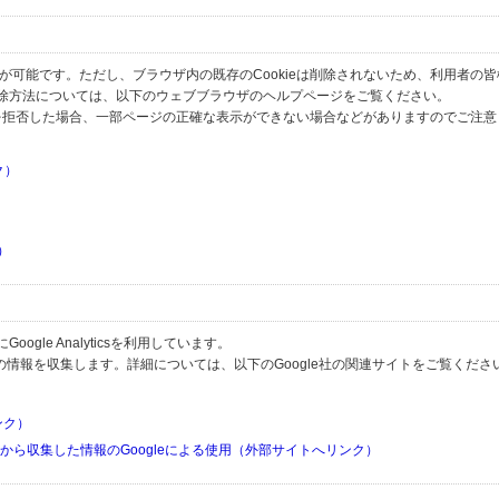
とが可能です。ただし、ブラウザ内の既存のCookieは削除されないため、利用者の
除方法については、以下のウェブブラウザのヘルプページをご覧ください。
の受信を拒否した場合、一部ページの正確な表示ができない場合などがありますのでご注
ク）
）
）
）
gle Analyticsを利用しています。
用して利用者の情報を収集します。詳細については、以下のGoogle社の関連サイトをご覧くださ
リンク）
リから収集した情報のGoogleによる使用（外部サイトへリンク）