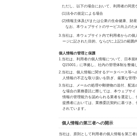
ただし、以下の場合において、利用者の同意
(1)法令の規定による場合
(2)情報主体及び/または公衆の生命健康、
なお、本ウェブサイトのサービス向上のた
3.当社は、本ウェブサイト内で利用者からの
ージに記された目的、ならびに上記1の範囲
個人情報の管理と保護
1.当社は、利用者の個人情報について、日本規
Q15001」に準拠し、社内の管理体制を整
2.当社は、個人情報に関するデータベース等
人情報の不正な取り扱いを防ぎ、厳重な管理
3.当社は、メールの処理や郵便物の送付、配
な場合の業務委託に際しては、本ウェブサイ
情報の管理能力を認められる業者を選定し、
提携者においては、業務委託契約に基づき、
されています。
個人情報の第三者への開示
当社は、原則として利用者の個人情報を第三者