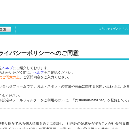
ようこそ！
ゲスト
さん
プライバシーポリシーへのご同意
を
ヘルプ
にご紹介しております。
合わせいただく前に、
ヘルプ
をご確認ください。
にご同意の上
、ご質問内容をご入力ください。
い合わせフォームです。お店・スポットの営業や商品に関するお問い合わせは、お
了承ください。
定やメールフィルターをご利用の方）は、「@shonan-navi.net」を登録して
個人の重要な財産である個人情報を適切に保護し、社内外の脅威から守ることが社会的責