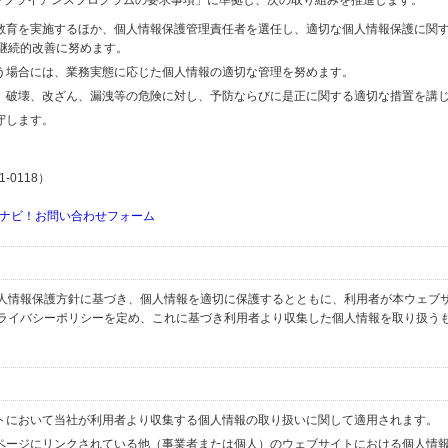
するコンプライアンスプログラムの要求事項」に準拠し、次の取り組みを推進します。
の教育を実施するほか、個人情報保護管理責任者を選任し、適切な個人情報保護に関
継続的改善に努めます。
行う場合には、業務実態に応じた個人情報の適切な管理を努めます。
失、破壊、改ざん、漏洩等の危険に対し、予防ならびに是正に関する適切な措置を講
守します。
-0118）
ナビ！お問い合わせフォーム
人情報保護方針に基づき、個人情報を適切に保護するとともに、利用者が本ウェブ
ライバシーポリシーを定め、これに基づき利用者より収集した個人情報を取り扱う
イトにおいて当社が利用者より収集する個人情報の取り扱いに関して適用されます。
ブページにリンクされている他（事業者または個人）のウェブサイトにおける個人情