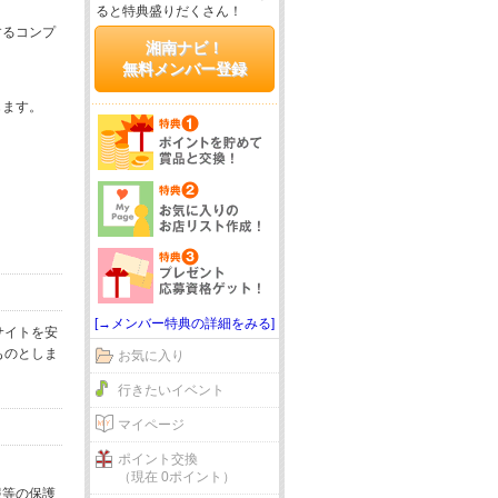
ると特典盛りだくさん！
するコンプ
湘南ナビ！
無料メンバー登録
じます。
[→メンバー特典の詳細をみる]
サイトを安
ものとしま
お気に入り
行きたいイベント
マイページ
ポイント交換
（現在 0ポイント）
報等の保護