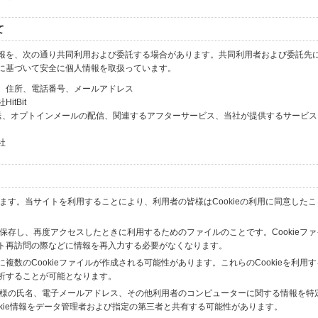
て
報を、次の通り共同利用および委託する場合があります。共同利用者および委託先
に基づいて安全に個人情報を取扱っています。
、住所、電話番号、メールアドレス
tBit
送、オプトインメールの配信、関連するアフターサービス、当社が提供するサービス
社
います。当サイトを利用することにより、利用者の皆様はCookieの利用に同意した
間保存し、再度アクセスしたときに利用するためのファイルのことです。Cookieフ
ト再訪問の際などに情報を再入力する必要がなくなります。
数のCookieファイルが作成される可能性があります。これらのCookieを利用
析することが可能となります。
の皆様の氏名、電子メールアドレス、その他利用者のコンピューターに関する情報を特
okie情報をデータ管理者および指定の第三者と共有する可能性があります。