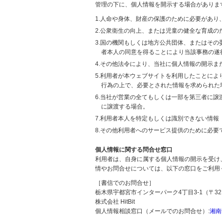
管理の下に、個人情報を開示する場合がありま
1.人命や身体、財産の保護のために必要があ
2.公衆衛生の向上、または児童の健全な育成
3.国の機関もしくは地方公共団体、またはそ
者本人の同意を得ることにより当該事務の遂
4.その他法令により、当社に個人情報の開示
5.利用者が本ウェブサイトを利用したことに
行為の上で、必要とされた情報を求められた
6.当社が営業の全てもしくは一部を第三者に
に譲渡する場合。
7.利用者本人を特定もしくは識別できない情報
8.その他利用者へのサービス提供のために必要
個人情報に関する問合せ窓口
利用者は、自身に属する個人情報の開示を受け
情やお問合せについては、以下の窓口をご利用
［書信でのお問合せ］
栃木県宇都宮市インターパーク4丁目3-1（〒321
株式会社 HitBit
個人情報相談窓口（メールでのお問合せ）:
湘南