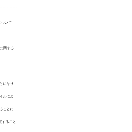
について
に関する
ことになり
ァイルによ
することに
定すること