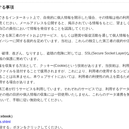
する事項
スできるインターネット上で、自発的に個人情報を開示した場合、その情報は他の利
意ください。メールアドレスを公開すると、掲示されている情報をもとに、望まし
自己の責任において情報を発信することを認識してください。
のできる第三者のサイトおよびサービス、もしくは懸賞や販促活動を通して個人情報
イバシーに関する規約を定めています。当社は、これらの独立した第三者の規約や
、改ざん、なりすまし、盗聴の危険に対しては、SSL(Secure Socket Layer
報の保護に努めています。
を収集する方法として、クッキー(Cookie)という技術があります。当技術は、利
ファイルを送付することで援用されますが、これにより、利用者の使用するコンピ
ることは出来ません。本ウェブサイトにおいては、利用者の利便性の向上を図るた
用する場合があります。
の第三者が行うサービスを利用しています。それぞれのサービスでは、利用するデー
その他の目的や個人情報の収集には一切使用いたしません。これらのデータ連携を
おいて、手順に従い無効化してください。
ebook）
s.shtml
解除する」ボタンをクリックしてください。