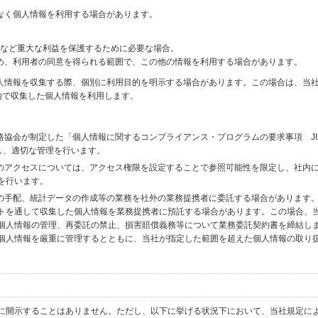
なく個人情報を利用する場合があります。
財産など重大な利益を保護するために必要な場合。
め、利用者の同意を得られる範囲で、この他の情報を利用する場合があります。
個人情報を収集する際、個別に利用目的を明示する場合があります。この場合は、当
内で収集した個人情報を利用します。
格協会が制定した「個人情報に関するコンプライアンス・プログラムの要求事項 JI
備し、適切な管理を行います。
へのアクセスについては、アクセス権限を設定することで参照可能性を限定し、社内
を行います。
送の手配、統計データの作成等の業務を社外の業務提携者に委託する場合があります
トを通して収集した個人情報を業務提携者に預託する場合があります。この場合、
個人情報の管理、再委託の禁止、損害賠償義務等について業務委託契約書を締結し
個人情報を厳重に管理するとともに、当社が指定した範囲を超えた個人情報の取り
に開示することはありません。ただし、以下に挙げる状況下において、当社規定に