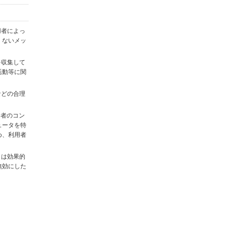
用者によっ
くないメッ
を収集して
活動等に関
)などの合理
用者のコン
ュータを特
め、利用者
タは効果的
無効にした