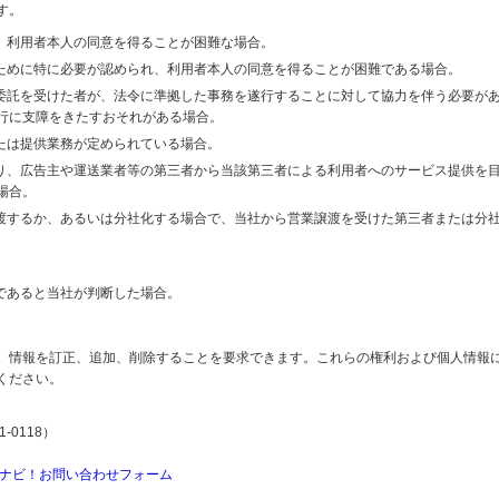
す。
り、利用者本人の同意を得ることが困難な場合。
のために特に必要が認められ、利用者本人の同意を得ることが困難である場合。
の委託を受けた者が、法令に準拠した事務を遂行することに対して協力を伴う必要が
行に支障をきたすおそれがある場合。
または提供業務が定められている場合。
より、広告主や運送業者等の第三者から当該第三者による利用者へのサービス提供を
場合。
譲渡するか、あるいは分社化する場合で、当社から営業譲渡を受けた第三者または分
であると当社が判断した場合。
、情報を訂正、追加、削除することを要求できます。これらの権利および個人情報
ください。
-0118）
ナビ！お問い合わせフォーム