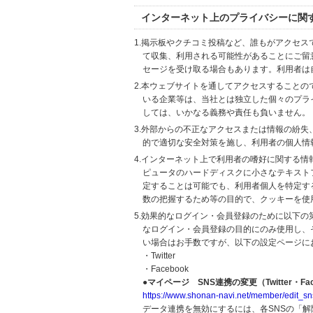
インターネット上のプライバシーに関
1.掲示板やクチコミ投稿など、誰もがアクセ
て収集、利用される可能性があることにご留
セージを受け取る場合もあります。利用者は
2.本ウェブサイトを通してアクセスすること
いる企業等は、当社とは独立した個々のプラ
しては、いかなる義務や責任も負いません。
3.外部からの不正なアクセスまたは情報の紛失、破壊
的で適切な安全対策を施し、利用者の個人情
4.インターネット上で利用者の嗜好に関する情報
ピュータのハードディスクに小さなテキスト
定することは可能でも、利用者個人を特定す
数の把握するため等の目的で、クッキーを使
5.効果的なログイン・会員登録のために以下
なログイン・会員登録の目的にのみ使用し、
い場合はお手数ですが、以下の設定ページに
・Twitter
・Facebook
●マイページ SNS連携の変更（Twitter・Fac
https://www.shonan-navi.net/member/edit_sn
データ連携を無効にするには、各SNSの「