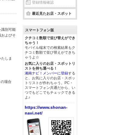
登録情報確認
最近見たお店・スポット
を識別可能
スマートフォン版
報およびそ
クチコミ数順で並び替えができ
ちゃう！
モバイル端末での検索結果もク
チコミ数順で並び替えができち
ゃうよ☆
いたしま
お気に入りのお店・スポットリ
ストを持ち運べる！
湘南ナビ！メンバーに登録
する
と、お気に入りのお店・スポッ
この場合
トリストが作れちゃう。PC・
スマートフォン共通だから、い
つでもどこでもチェックできる
よ♪
https://www.shonan-
navi.net/