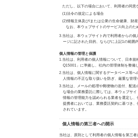
ただし、以下の場合において、利用者の同意
(1)法令の規定による場合
(2)情報主体及び/または公衆の生命健康、
なお、本ウェブサイトのサービス向上のた
3.当社は、本ウェブサイト内で利用者からの
ージに記された目的、ならびに上記1の範囲
個人情報の管理と保護
1.当社は、利用者の個人情報について、日本規
Q15001」に準拠し、社内の管理体制を整
2.当社は、個人情報に関するデータベース等
人情報の不正な取り扱いを防ぎ、厳重な管理
3.当社は、メールの処理や郵便物の送付、配
な場合の業務委託に際しては、本ウェブサイ
情報の管理能力を認められる業者を選定し、
提携者においては、業務委託契約に基づき、
されています。
個人情報の第三者への開示
当社は、原則として利用者の個人情報を第三者