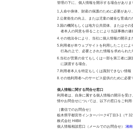
管理の下に、個人情報を開示する場合がありま
1.人命や身体、財産の保護のために必要があ
2.公衆衛生の向上、または児童の健全な育成
3.国の機関もしくは地方公共団体、またはそ
者本人の同意を得ることにより当該事務の遂
4.その他法令により、当社に個人情報の開示
5.利用者が本ウェブサイトを利用したことに
行為の上で、必要とされた情報を求められた
6.当社が営業の全てもしくは一部を第三者に
に譲渡する場合。
7.利用者本人を特定もしくは識別できない情報
8.その他利用者へのサービス提供のために必要
個人情報に関する問合せ窓口
利用者は、自身に属する個人情報の開示を受け
情やお問合せについては、以下の窓口をご利用
［書信でのお問合せ］
栃木県宇都宮市インターパーク4丁目3-1（〒321
株式会社 HitBit
個人情報相談窓口（メールでのお問合せ）:
湘南