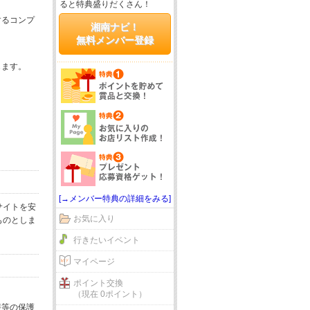
ると特典盛りだくさん！
するコンプ
湘南ナビ！
無料メンバー登録
じます。
[→メンバー特典の詳細をみる]
サイトを安
お気に入り
ものとしま
行きたいイベント
マイページ
ポイント交換
（現在 0ポイント）
報等の保護