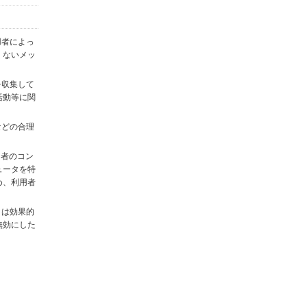
用者によっ
くないメッ
を収集して
活動等に関
)などの合理
用者のコン
ュータを特
め、利用者
タは効果的
無効にした