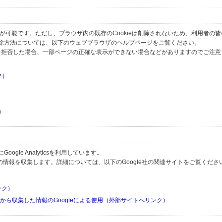
とが可能です。ただし、ブラウザ内の既存のCookieは削除されないため、利用者の
除方法については、以下のウェブブラウザのヘルプページをご覧ください。
の受信を拒否した場合、一部ページの正確な表示ができない場合などがありますのでご注
ク）
）
）
）
gle Analyticsを利用しています。
用して利用者の情報を収集します。詳細については、以下のGoogle社の関連サイトをご覧くださ
リンク）
リから収集した情報のGoogleによる使用（外部サイトへリンク）