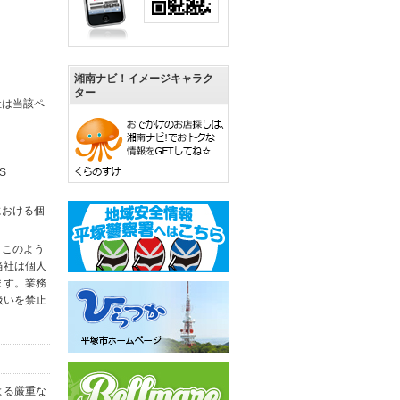
湘南ナビ！イメージキャラク
ター
社は当該ペ
S
における個
。このよう
当社は個人
ます。業務
扱いを禁止
よる厳重な