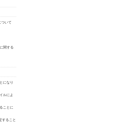
について
に関する
ことになり
ァイルによ
することに
定すること