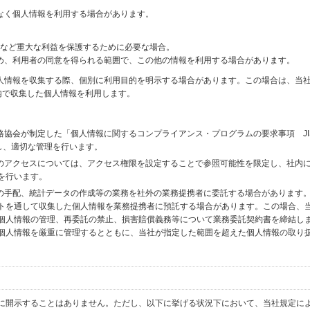
なく個人情報を利用する場合があります。
財産など重大な利益を保護するために必要な場合。
め、利用者の同意を得られる範囲で、この他の情報を利用する場合があります。
個人情報を収集する際、個別に利用目的を明示する場合があります。この場合は、当
内で収集した個人情報を利用します。
格協会が制定した「個人情報に関するコンプライアンス・プログラムの要求事項 JI
備し、適切な管理を行います。
へのアクセスについては、アクセス権限を設定することで参照可能性を限定し、社内
を行います。
送の手配、統計データの作成等の業務を社外の業務提携者に委託する場合があります
トを通して収集した個人情報を業務提携者に預託する場合があります。この場合、
個人情報の管理、再委託の禁止、損害賠償義務等について業務委託契約書を締結し
個人情報を厳重に管理するとともに、当社が指定した範囲を超えた個人情報の取り
に開示することはありません。ただし、以下に挙げる状況下において、当社規定に