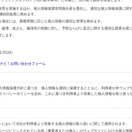
するコンプライアンスプログラムの要求事項」に準拠し、次の取り組みを推進します。
の教育を実施するほか、個人情報保護管理責任者を選任し、適切な個人情報保護に関
継続的改善に努めます。
行う場合には、業務実態に応じた個人情報の適切な管理を努めます。
失、破壊、改ざん、漏洩等の危険に対し、予防ならびに是正に関する適切な措置を講
守します。
-0118）
ナビ！お問い合わせフォーム
人情報保護方針に基づき、個人情報を適切に保護するとともに、利用者が本ウェブ
ライバシーポリシーを定め、これに基づき利用者より収集した個人情報を取り扱う
イトにおいて当社が利用者より収集する個人情報の取り扱いに関して適用されます。
ブページにリンクされている他（事業者または個人）のウェブサイトにおける個人情