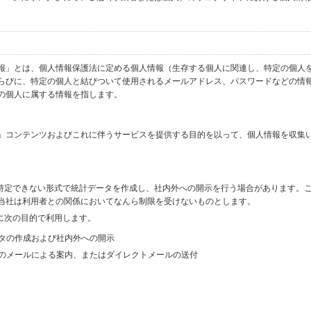
報」とは、個人情報保護法に定める個人情報（生存する個人に関連し、特定の個人
らびに、特定の個人と結びついて使用されるメールアドレス、パスワードなどの情
の個人に属する情報を指します。
」コンテンツおよびこれに伴うサービスを提供する目的を以って、個人情報を収集
を特定できない形式で統計データを作成し、社内外への開示を行う場合があります。
当社は利用者との関係においてなんら制限を受けないものとします。
に次の目的で利用します。
ータの作成および社内外への開示
等のメールによる案内、またはダイレクトメールの送付