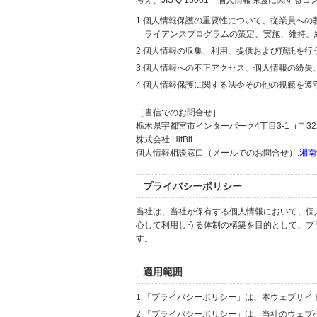
考え、JIS Q 15001「個人情報保護に関
1.個人情報保護の重要性について、従業員へ
ライアンスプログラムの策定、実施、維持、
2.個人情報の収集、利用、提供および預託を
3.個人情報への不正アクセス、個人情報の紛
4.個人情報保護に関する法令その他の規範を遵
［書信でのお問合せ］
栃木県宇都宮市インターパーク4丁目3-1（〒321
株式会社 HitBit
個人情報相談窓口（メールでのお問合せ）:
湘南
プライバシーポリシー
当社は、当社が保有する個人情報において、個
心して利用しうる体制の構築を目的として、プ
す。
適用範囲
1.「プライバシーポリシー」は、本ウェブサ
2.「プライバシーポリシー」は、当社のウェ