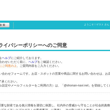
ようこそ！
ゲスト
さん
プライバシーポリシーへのご同意
を
ヘルプ
にご紹介しております。
合わせいただく前に、
ヘルプ
をご確認ください。
にご同意の上
、ご質問内容をご入力ください。
い合わせフォームです。お店・スポットの営業や商品に関するお問い合わせは、お
了承ください。
定やメールフィルターをご利用の方）は、「@shonan-navi.net」を登録して
個人の重要な財産である個人情報を適切に保護し、社内外の脅威から守ることが社会的責