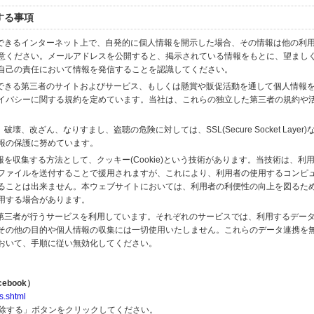
する事項
スできるインターネット上で、自発的に個人情報を開示した場合、その情報は他の利
意ください。メールアドレスを公開すると、掲示されている情報をもとに、望まし
自己の責任において情報を発信することを認識してください。
のできる第三者のサイトおよびサービス、もしくは懸賞や販促活動を通して個人情報
イバシーに関する規約を定めています。当社は、これらの独立した第三者の規約や
、改ざん、なりすまし、盗聴の危険に対しては、SSL(Secure Socket Layer
報の保護に努めています。
を収集する方法として、クッキー(Cookie)という技術があります。当技術は、利
ファイルを送付することで援用されますが、これにより、利用者の使用するコンピ
ることは出来ません。本ウェブサイトにおいては、利用者の利便性の向上を図るた
用する場合があります。
の第三者が行うサービスを利用しています。それぞれのサービスでは、利用するデー
その他の目的や個人情報の収集には一切使用いたしません。これらのデータ連携を
おいて、手順に従い無効化してください。
ebook）
s.shtml
解除する」ボタンをクリックしてください。