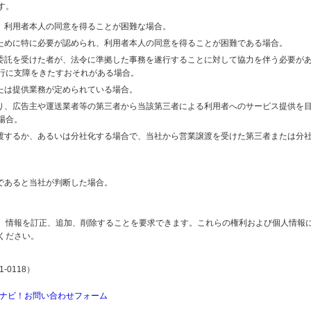
す。
り、利用者本人の同意を得ることが困難な場合。
のために特に必要が認められ、利用者本人の同意を得ることが困難である場合。
の委託を受けた者が、法令に準拠した事務を遂行することに対して協力を伴う必要が
行に支障をきたすおそれがある場合。
または提供業務が定められている場合。
より、広告主や運送業者等の第三者から当該第三者による利用者へのサービス提供を
場合。
譲渡するか、あるいは分社化する場合で、当社から営業譲渡を受けた第三者または分
であると当社が判断した場合。
、情報を訂正、追加、削除することを要求できます。これらの権利および個人情報
ください。
-0118）
ナビ！お問い合わせフォーム