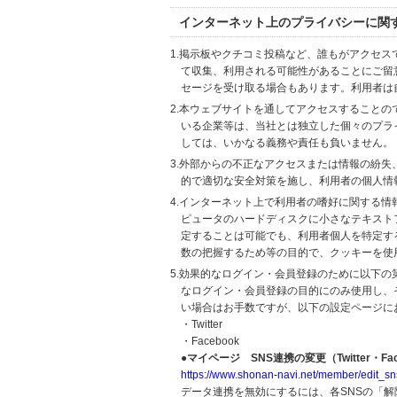
インターネット上のプライバシーに関
1.掲示板やクチコミ投稿など、誰もがアクセ
て収集、利用される可能性があることにご留
セージを受け取る場合もあります。利用者は
2.本ウェブサイトを通してアクセスすること
いる企業等は、当社とは独立した個々のプラ
しては、いかなる義務や責任も負いません。
3.外部からの不正なアクセスまたは情報の紛失、破壊
的で適切な安全対策を施し、利用者の個人情
4.インターネット上で利用者の嗜好に関する情報
ピュータのハードディスクに小さなテキスト
定することは可能でも、利用者個人を特定す
数の把握するため等の目的で、クッキーを使
5.効果的なログイン・会員登録のために以下
なログイン・会員登録の目的にのみ使用し、
い場合はお手数ですが、以下の設定ページに
・Twitter
・Facebook
●マイページ SNS連携の変更（Twitter・Fac
https://www.shonan-navi.net/member/edit_sn
データ連携を無効にするには、各SNSの「