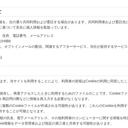
て
報を、次の通り共同利用および委託する場合があります。共同利用者および委託先
に基づいて安全に個人情報を取扱っています。
、住所、電話番号、メールアドレス
tBit
送、オプトインメールの配信、関連するアフターサービス、当社が提供するサービス
社
います。当サイトを利用することにより、利用者の皆様はCookieの利用に同意した
間保存し、再度アクセスしたときに利用するためのファイルのことです。Cookieフ
ト再訪問の際などに情報を再入力する必要がなくなります。
数のCookieファイルが作成される可能性があります。これらのCookieを利用
析することが可能となります。
の皆様の氏名、電子メールアドレス、その他利用者のコンピューターに関する情報を特
okie情報をデータ管理者および指定の第三者と共有する可能性があります。