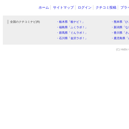
ホーム
サイトマップ
ログイン
クチコミ投稿
プラ
全国のクチコミナビ(R)
・栃木県「栃ナビ！」
・熊本県「ひ
・福島県「ふくラボ！」
・新潟県「な
・群馬県「ぐんラボ！」
・香川県「さ
・石川県「金沢ラボ！」
・鹿児島県「
(C) HitBit