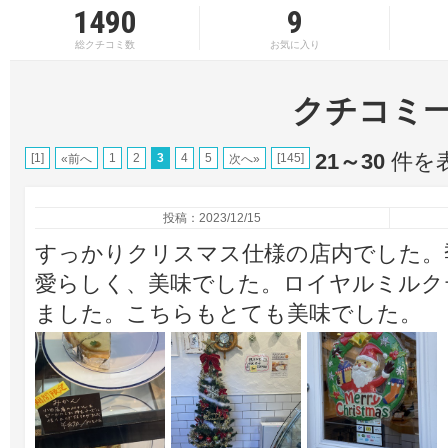
1490
9
総クチコミ数
お気に入り
クチコミ
21～30
件を表
[1]
1
2
3
4
5
[145]
«前へ
次へ»
投稿：2023/12/15
すっかりクリスマス仕様の店内でした。
愛らしく、美味でした。ロイヤルミルク
ました。こちらもとても美味でした。