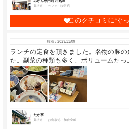
みかん専門店 柑熟屋
藤沢市
カフェ・喫茶店
このクチコミに“ぐ
投稿：2023/11/09
ランチの定食を頂きました。名物の豚の
た。副菜の種類も多く、ボリュームたっ
たか亭
藤沢市
お食事処・和食全般