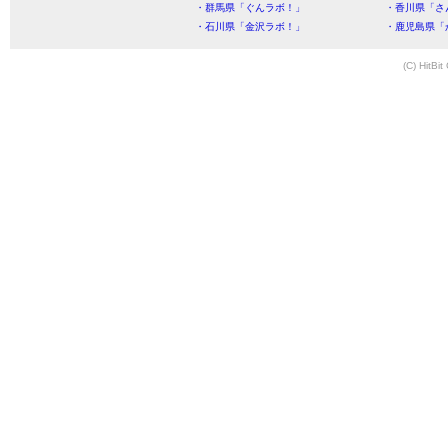
・群馬県「ぐんラボ！」
・香川県「さ
・石川県「金沢ラボ！」
・鹿児島県「
(C) HitBit