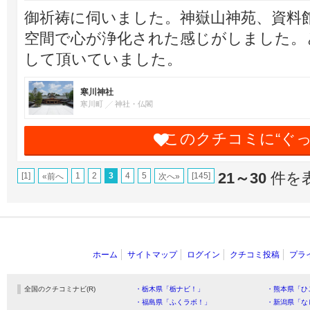
御祈祷に伺いました。神嶽山神苑、資料
空間で心が浄化された感じがしました。
して頂いていました。
寒川神社
寒川町
神社・仏閣
このクチコミに“ぐ
21～30
件を表
[1]
1
2
3
4
5
[145]
«前へ
次へ»
ホーム
サイトマップ
ログイン
クチコミ投稿
プラ
全国のクチコミナビ(R)
・栃木県「栃ナビ！」
・熊本県「ひ
・福島県「ふくラボ！」
・新潟県「な