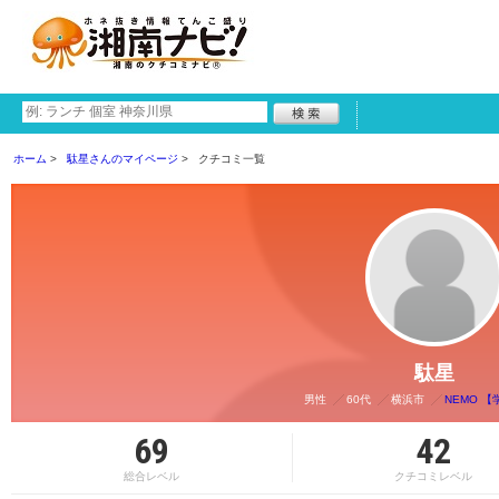
ホーム
駄星さんのマイページ
クチコミ一覧
駄星
男性
60代
横浜市
NEMO 【
69
42
総合レベル
クチコミレベル