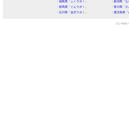
・福島県「ふくラボ！」
・新潟県「な
・群馬県「ぐんラボ！」
・香川県「さ
・石川県「金沢ラボ！」
・鹿児島県「
(C) HitBit