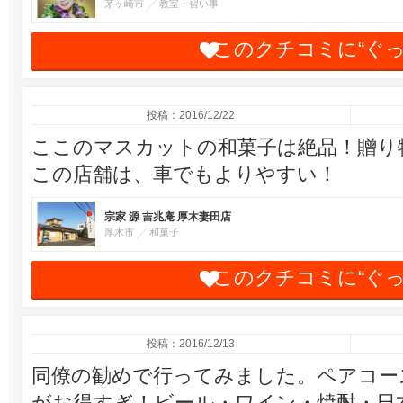
茅ヶ崎市
教室・習い事
このクチコミに“ぐ
投稿：2016/12/22
ここのマスカットの和菓子は絶品！贈り
この店舗は、車でもよりやすい！
宗家 源 吉兆庵 厚木妻田店
厚木市
和菓子
このクチコミに“ぐ
投稿：2016/12/13
同僚の勧めで行ってみました。ペアコー
がお得すぎ！ビール・ワイン・焼酎・日