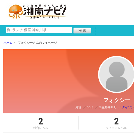
ホーム
フォクシーさんのマイページ
フォクシー
男性
40代
高座郡寒川町
タイソン 
2
2
総合レベル
クチコミレベル