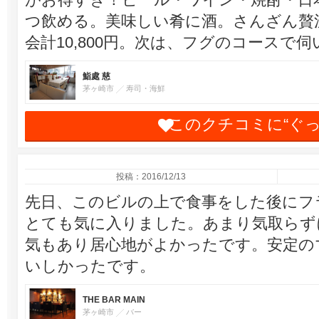
つ飲める。美味しい肴に酒。さんざん贅
会計10,800円。次は、フグのコースで
鮨處 慈
茅ヶ崎市
寿司・海鮮
このクチコミに“ぐ
投稿：2016/12/13
先日、このビルの上で食事をした後にフ
とても気に入りました。あまり気取らず
気もあり居心地がよかったです。安定の
いしかったです。
THE BAR MAIN
茅ヶ崎市
バー