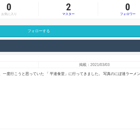
0
2
0
お気に入り
マスター
フォロワー
フォローする
掲載：2021/03/03
、一度行こうと思っていた 「 平達食堂」に行ってきました。 写真のにぼ達ラーメ