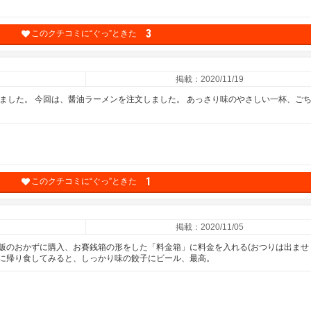
3
このクチコミに“ぐっ”ときた
掲載：2020/11/19
ました。 今回は、醤油ラーメンを注文しました。 あっさり味のやさしい一杯、ご
1
このクチコミに“ぐっ”ときた
掲載：2020/11/05
飯のおかずに購入、お賽銭箱の形をした「料金箱」に料金を入れる(おつりは出ませ
に帰り食してみると、しっかり味の餃子にビール、最高。