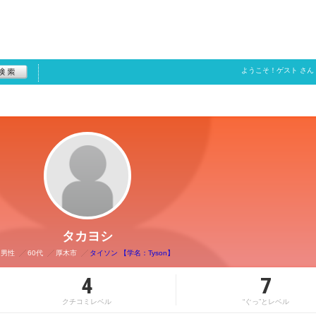
ようこそ！
ゲスト
さん
タカヨシ
男性
60代
厚木市
タイソン 【学名：Tyson】
4
7
クチコミレベル
“ぐっ”とレベル