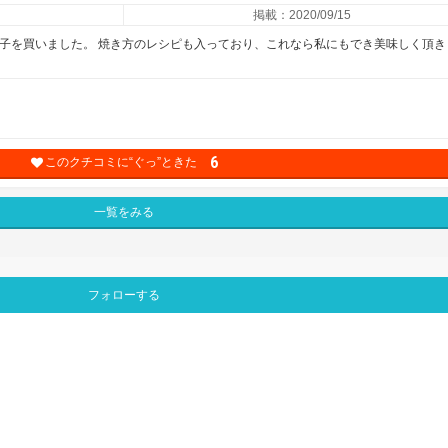
掲載：2020/09/15
餃子を買いました。 焼き方のレシピも入っており、これなら私にもでき美味しく頂き
6
このクチコミに“ぐっ”ときた
一覧をみる
フォローする