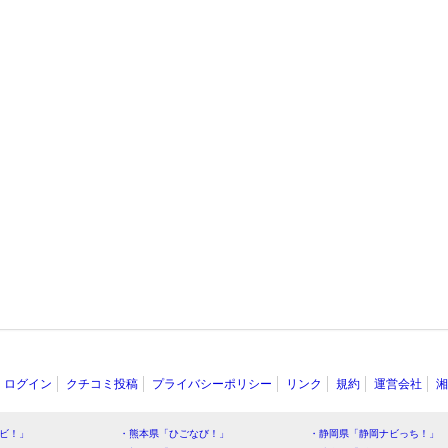
ログイン
クチコミ投稿
プライバシーポリシー
リンク
規約
運営会社
湘
ビ！」
・熊本県「ひごなび！」
・静岡県「静岡ナビっち！」