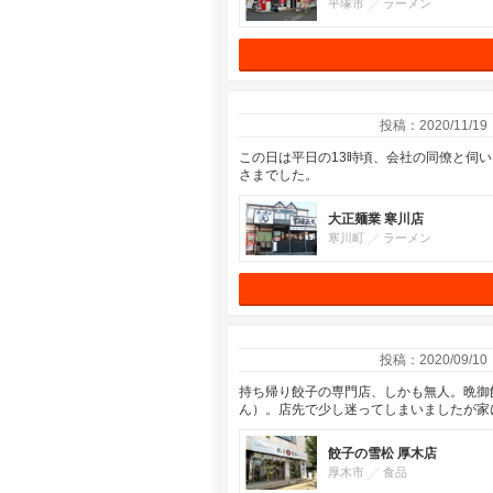
平塚市
ラーメン
投稿：2020/11/19
この日は平日の13時頃、会社の同僚と伺い
さまでした。
大正麺業 寒川店
寒川町
ラーメン
投稿：2020/09/10
持ち帰り餃子の専門店、しかも無人。晩御
ん）。店先で少し迷ってしまいましたが家
餃子の雪松 厚木店
厚木市
食品