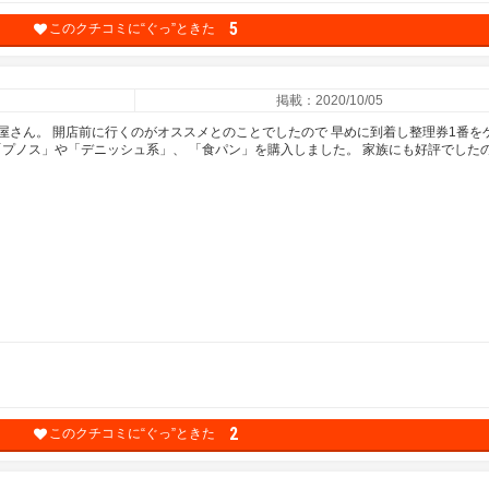
5
このクチコミに“ぐっ”ときた
掲載：2020/10/05
屋さん。 開店前に行くのがオススメとのことでしたので 早めに到着し整理券1番を
「プノス」や「デニッシュ系」、 「食パン」を購入しました。 家族にも好評でした
2
このクチコミに“ぐっ”ときた