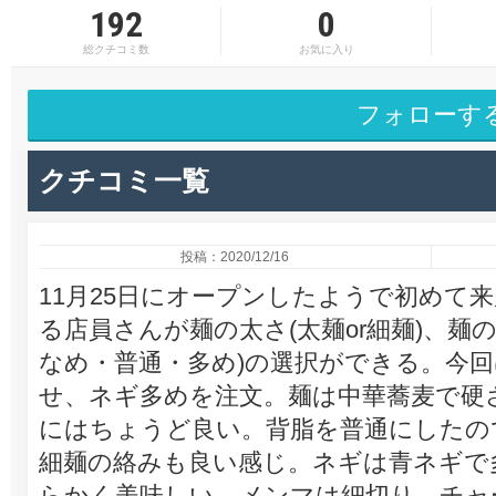
192
0
総クチコミ数
お気に入り
フォローす
クチコミ一覧
投稿：2020/12/16
11月25日にオープンしたようで初めて
る店員さんが麺の太さ(太麺or細麺)、麺
なめ・普通・多め)の選択ができる。今
せ、ネギ多めを注文。麺は中華蕎麦で硬
にはちょうど良い。背脂を普通にしたの
細麺の絡みも良い感じ。ネギは青ネギで
らかく美味しい。メンマは細切り、チャ