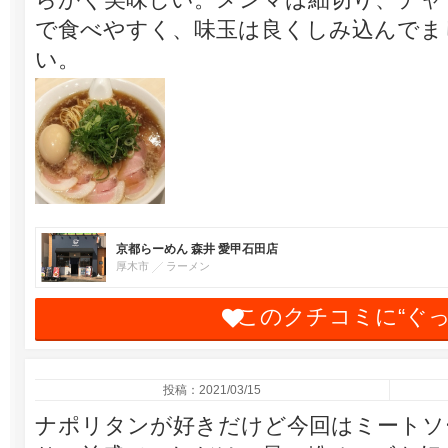
で食べやすく、味玉は良くしみ込んでま
い。
京都らーめん 森井 愛甲石田店
厚木市
ラーメン
このクチコミに“ぐ
投稿：2021/03/15
ナポリタンが好きだけど今回はミートソ