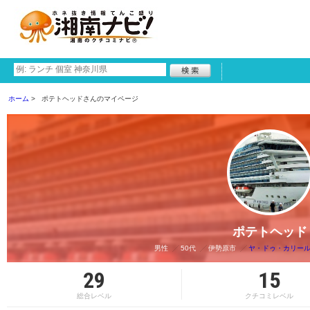
ホーム
ポテトヘッドさんのマイページ
ポテトヘッド
男性
50代
伊勢原市
ヤ・ドゥ・カリール 【学
29
15
総合レベル
クチコミレベル