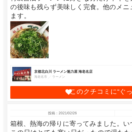
の後味も残らず美味しく完食。他のメニ
ます。
京都北白川 ラーメン魁力屋 海老名店
海老名市
ラーメン
このクチコミに“ぐ
投稿：2021/02/26
箱根、熱海の帰りに寄ってみました。い