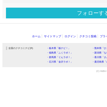
フォローす
ホーム
サイトマップ
ログイン
クチコミ投稿
プラ
全国のクチコミナビ(R)
・栃木県「栃ナビ！」
・熊本県「ひ
・福島県「ふくラボ！」
・新潟県「な
・群馬県「ぐんラボ！」
・香川県「さ
・石川県「金沢ラボ！」
・鹿児島県「
(C) HitBit