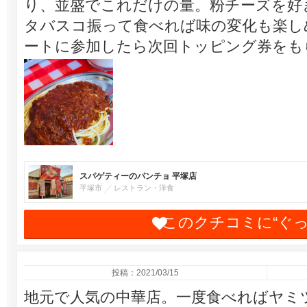
り、並盛でこれだけの量。粉チーズを好
タバスコ振って食べれば味の変化も楽し
ートに参加したら次回トッピング券をも
スパゲティーのパンチョ 平塚店
平塚市
レストラン・洋食
このクチコミに“ぐ
投稿：2021/03/15
地元で人気の中華店。一度食べればヤミ