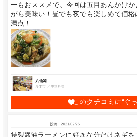
ーもおススメで、今回は五目あんかけか
がら美味い！昼でも夜でも楽しめて価格
満点！
八仙閣
厚木市
中華料理
このクチコミに“ぐ
投稿：2021/02/26
特製醤油ラーメンに好きな分だけネギを