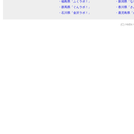
・福島県「ふくラボ！」
・新潟県「な
・群馬県「ぐんラボ！」
・香川県「さ
・石川県「金沢ラボ！」
・鹿児島県「
(C) HitBit