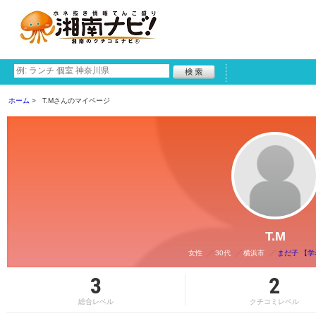
ホーム
T.Mさんのマイページ
T.M
女性
30代
横浜市
まだ子 【学
3
2
総合レベル
クチコミレベル