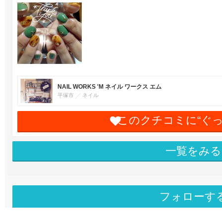
NAIL WORKS 'M ネイル ワークス エム
平塚市
ネイル
このクチコミに“ぐ
一覧をみる
フォローす