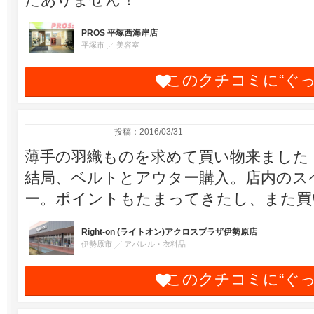
PROS 平塚西海岸店
平塚市
美容室
このクチコミに“ぐ
投稿：2016/03/31
薄手の羽織ものを求めて買い物来ました
結局、ベルトとアウター購入。店内のス
ー。ポイントもたまってきたし、また買
Right-on (ライトオン)アクロスプラザ伊勢原店
伊勢原市
アパレル・衣料品
このクチコミに“ぐ