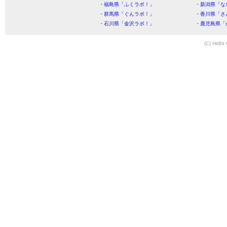
・福島県「ふくラボ！」
・新潟県「な
・群馬県「ぐんラボ！」
・香川県「さ
・石川県「金沢ラボ！」
・鹿児島県「
(C) HitBit