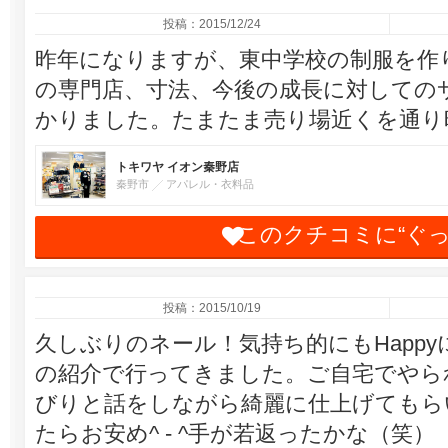
投稿：2015/12/24
昨年になりますが、東中学校の制服を作
の専門店、寸法、今後の成長に対しての
かりました。たまたま売り場近くを通り
トキワヤ イオン秦野店
秦野市
アパレル・衣料品
このクチコミに“ぐ
投稿：2015/10/19
久しぶりのネール！気持ち的にもHapp
の紹介で行ってきました。ご自宅でやら
びりと話をしながら綺麗に仕上げてもら
たらお安め^ - ^手が若返ったかな（笑）