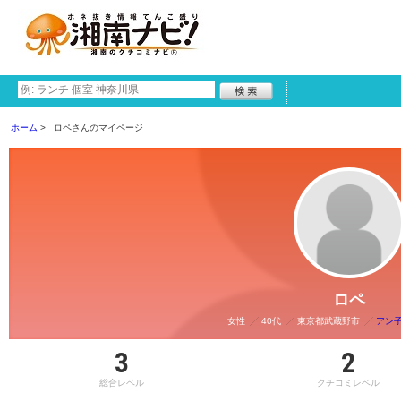
ホーム
ロペさんのマイページ
ロペ
女性
40代
東京都武蔵野市
アン子
3
2
総合レベル
クチコミレベル