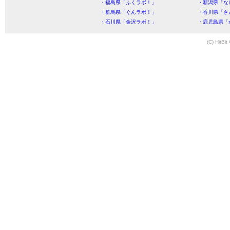
・福島県「ふくラボ！」
・新潟県「な
・群馬県「ぐんラボ！」
・香川県「さ
・石川県「金沢ラボ！」
・鹿児島県「
(C) HitBit