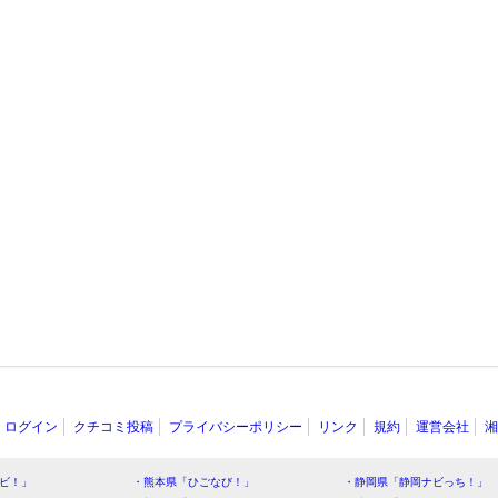
ログイン
クチコミ投稿
プライバシーポリシー
リンク
規約
運営会社
湘
ビ！」
・熊本県「ひごなび！」
・静岡県「静岡ナビっち！」