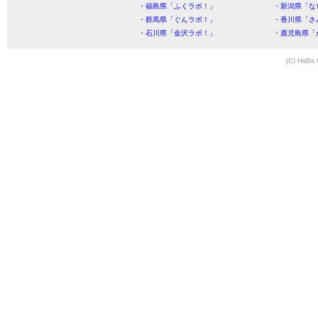
・福島県「ふくラボ！」
・新潟県「な
・群馬県「ぐんラボ！」
・香川県「さ
・石川県「金沢ラボ！」
・鹿児島県「
(C) HitBit