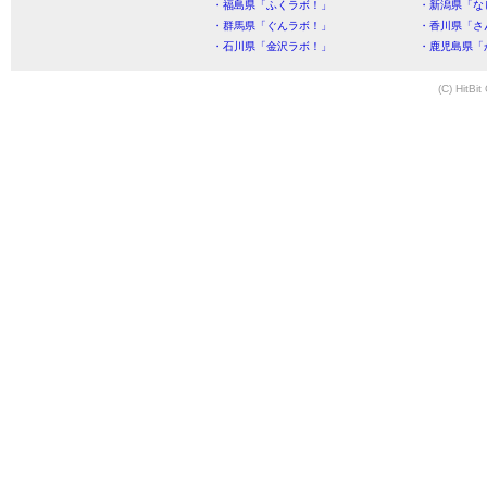
・福島県「ふくラボ！」
・新潟県「な
・群馬県「ぐんラボ！」
・香川県「さ
・石川県「金沢ラボ！」
・鹿児島県「
(C) HitBit