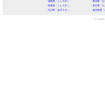
・福島県「ふくラボ！」
・新潟県「な
・群馬県「ぐんラボ！」
・香川県「さ
・石川県「金沢ラボ！」
・鹿児島県「
(C) HitBit