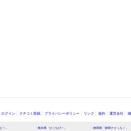
ログイン
クチコミ投稿
プライバシーポリシー
リンク
規約
運営会社
湘
ビ！」
・熊本県「ひごなび！」
・静岡県「静岡ナビっち！」