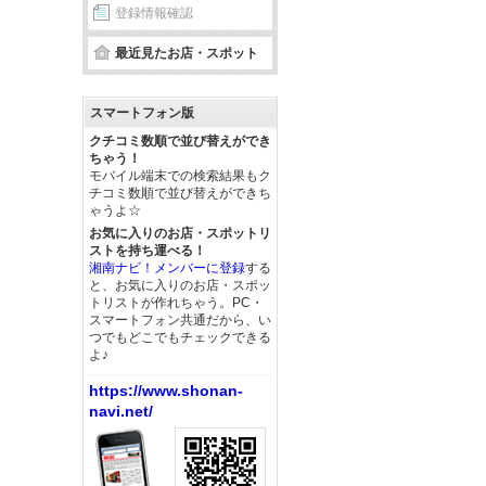
登録情報確認
最近見たお店・スポット
スマートフォン版
クチコミ数順で並び替えができ
ちゃう！
モバイル端末での検索結果もク
チコミ数順で並び替えができち
ゃうよ☆
お気に入りのお店・スポットリ
ストを持ち運べる！
湘南ナビ！メンバーに登録
する
と、お気に入りのお店・スポッ
トリストが作れちゃう。PC・
スマートフォン共通だから、い
つでもどこでもチェックできる
よ♪
https://www.shonan-
navi.net/