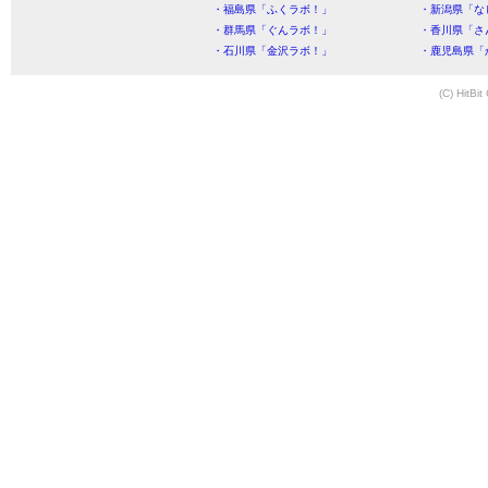
・福島県「ふくラボ！」
・新潟県「な
・群馬県「ぐんラボ！」
・香川県「さ
・石川県「金沢ラボ！」
・鹿児島県「
(C) HitBit