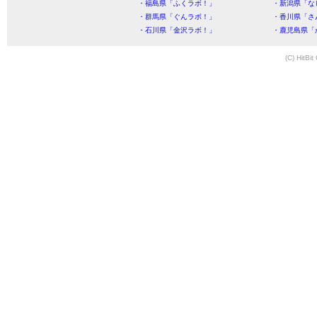
・福島県「ふくラボ！」
・新潟県「な
・群馬県「ぐんラボ！」
・香川県「さ
・石川県「金沢ラボ！」
・鹿児島県「
(C) HitBit