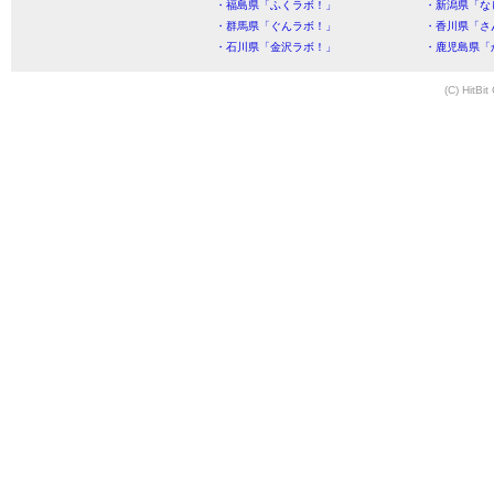
・福島県「ふくラボ！」
・新潟県「な
・群馬県「ぐんラボ！」
・香川県「さ
・石川県「金沢ラボ！」
・鹿児島県「
(C) HitBit