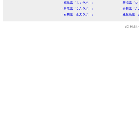
・福島県「ふくラボ！」
・新潟県「な
・群馬県「ぐんラボ！」
・香川県「さ
・石川県「金沢ラボ！」
・鹿児島県「
(C) HitBit