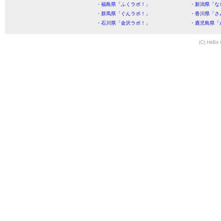
・福島県「ふくラボ！」
・新潟県「な
・群馬県「ぐんラボ！」
・香川県「さ
・石川県「金沢ラボ！」
・鹿児島県「
(C) HitBit