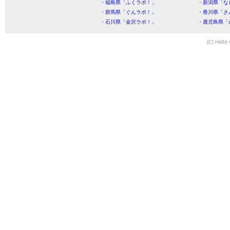
・福島県「ふくラボ！」
・新潟県「な
・群馬県「ぐんラボ！」
・香川県「さ
・石川県「金沢ラボ！」
・鹿児島県「
(C) HitBit