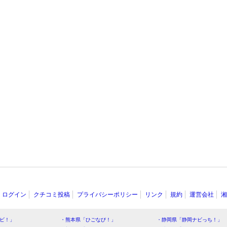
ログイン
クチコミ投稿
プライバシーポリシー
リンク
規約
運営会社
湘
ビ！」
・熊本県「ひごなび！」
・静岡県「静岡ナビっち！」