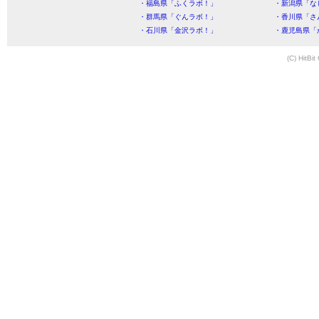
・福島県「ふくラボ！」
・新潟県「な
・群馬県「ぐんラボ！」
・香川県「さ
・石川県「金沢ラボ！」
・鹿児島県「
(C) HitBit