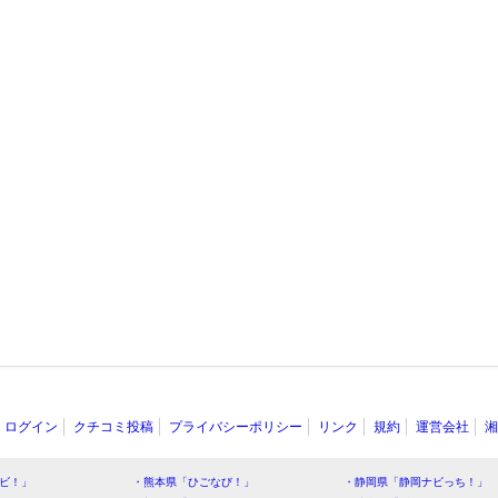
ログイン
クチコミ投稿
プライバシーポリシー
リンク
規約
運営会社
湘
ビ！」
・熊本県「ひごなび！」
・静岡県「静岡ナビっち！」