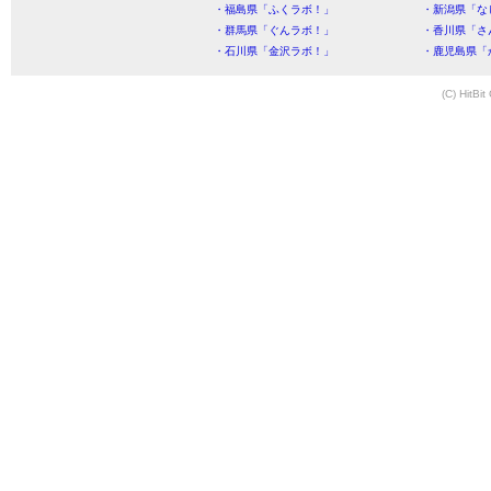
・福島県「ふくラボ！」
・新潟県「な
・群馬県「ぐんラボ！」
・香川県「さ
・石川県「金沢ラボ！」
・鹿児島県「
(C) HitBit