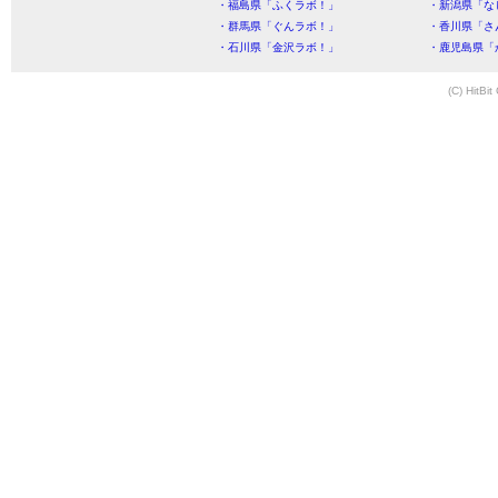
・福島県「ふくラボ！」
・新潟県「な
・群馬県「ぐんラボ！」
・香川県「さ
・石川県「金沢ラボ！」
・鹿児島県「
(C) HitBit