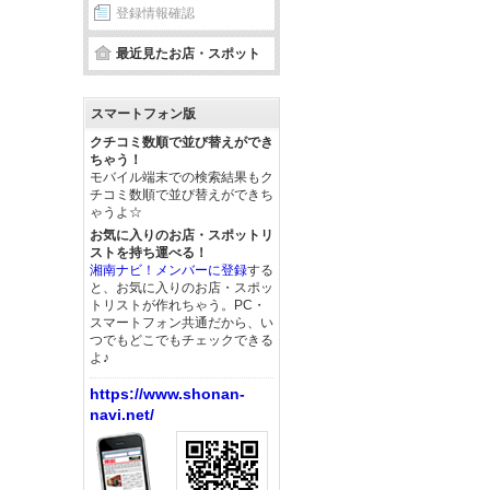
登録情報確認
最近見たお店・スポット
スマートフォン版
クチコミ数順で並び替えができ
ちゃう！
モバイル端末での検索結果もク
チコミ数順で並び替えができち
ゃうよ☆
お気に入りのお店・スポットリ
ストを持ち運べる！
湘南ナビ！メンバーに登録
する
と、お気に入りのお店・スポッ
トリストが作れちゃう。PC・
スマートフォン共通だから、い
つでもどこでもチェックできる
よ♪
https://www.shonan-
navi.net/