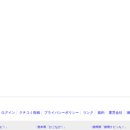
ログイン
クチコミ投稿
プライバシーポリシー
リンク
規約
運営会社
湘
ビ！」
・熊本県「ひごなび！」
・静岡県「静岡ナビっち！」