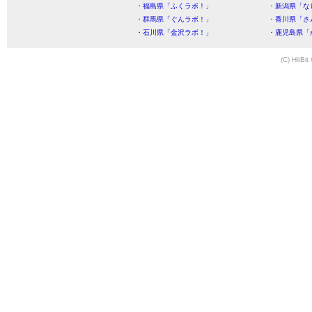
・福島県「ふくラボ！」
・新潟県「な
・群馬県「ぐんラボ！」
・香川県「さ
・石川県「金沢ラボ！」
・鹿児島県「
(C) HitBit