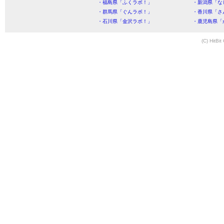
・福島県「ふくラボ！」
・新潟県「な
・群馬県「ぐんラボ！」
・香川県「さ
・石川県「金沢ラボ！」
・鹿児島県「
(C) HitBit