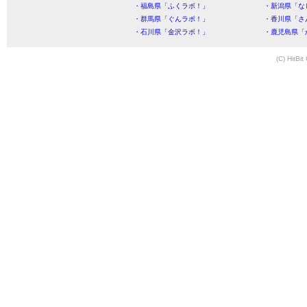
・福島県「ふくラボ！」
・新潟県「な
・群馬県「ぐんラボ！」
・香川県「さ
・石川県「金沢ラボ！」
・鹿児島県「
(C) HitBit