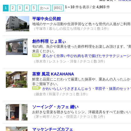
1～10
件を表示 / 全
4,903
件
1
2
3
4
5
[491]
次へ»
平塚中央公民館
地域のサークル活動や生涯学習など色々な世代の人達がご利用
（平塚市 / 暮らしの役立ち情報 / クチコミ数 1件）
創作料理 じょ里ぃ
旬の肉、魚介や菜果を使った創作料理をお楽しみ頂けます。“美
来店ください。
柔らかく分厚い牛ひれ肉を衣で揚げたサクサクジューシ
（厚木市 / レストラン・洋食 / クチコミ数 3件）
茶寮 風花 KAZAHANA
鮮度と品質にこだわって厳選した抹茶や、栗あんの入ったふか
非ご賞味下さい。
かわいらしいうさぎまんじゅう・草団子・抹茶のセット
（鎌倉市 / 和菓子 / クチコミ数 1件）
ソーイング・カフェ 縫い
お好きな音楽を聴きながらミシン、洋裁道具をすべてお使いい
（茅ヶ崎市 / カフェ・喫茶店 / クチコミ数 1件）
マッケンチーズカフェ