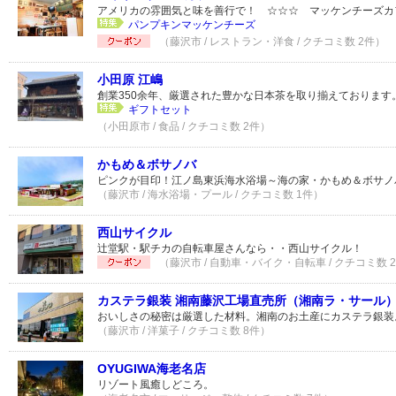
アメリカの雰囲気と味を善行で！ ☆☆☆ マッケンチーズカ
パンプキンマッケンチーズ
（藤沢市 / レストラン・洋食 / クチコミ数 2件）
小田原 江嶋
創業350余年、厳選された豊かな日本茶を取り揃えております
ギフトセット
（小田原市 / 食品 / クチコミ数 2件）
かもめ＆ボサノバ
ピンクが目印！江ノ島東浜海水浴場～海の家・かもめ＆ボサノ
（藤沢市 / 海水浴場・プール / クチコミ数 1件）
西山サイクル
辻堂駅・駅チカの自転車屋さんなら・・西山サイクル！
（藤沢市 / 自動車・バイク・自転車 / クチコミ数 
カステラ銀装 湘南藤沢工場直売所（湘南ラ・サール
おいしさの秘密は厳選した材料。湘南のお土産にカステラ銀装
（藤沢市 / 洋菓子 / クチコミ数 8件）
OYUGIWA海老名店
リゾート風癒しどころ。