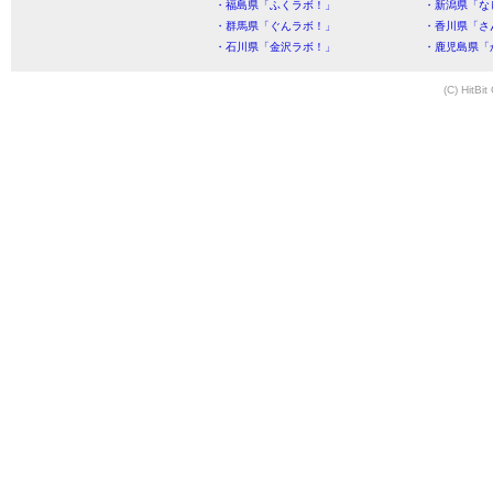
・福島県「ふくラボ！」
・新潟県「な
・群馬県「ぐんラボ！」
・香川県「さ
・石川県「金沢ラボ！」
・鹿児島県「
(C) HitBit