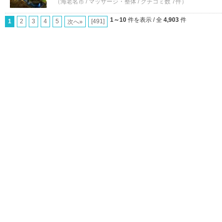
（海老名市 / マッサージ・整体 / クチコミ数 7件）
1～10
件を表示 / 全
4,903
件
1
2
3
4
5
[491]
次へ»