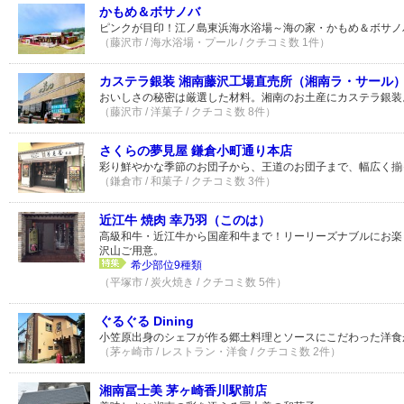
かもめ＆ボサノバ
ピンクが目印！江ノ島東浜海水浴場～海の家・かもめ＆ボサノ
（藤沢市 / 海水浴場・プール / クチコミ数 1件）
カステラ銀装 湘南藤沢工場直売所（湘南ラ・サール
おいしさの秘密は厳選した材料。湘南のお土産にカステラ銀装
（藤沢市 / 洋菓子 / クチコミ数 8件）
さくらの夢見屋 鎌倉小町通り本店
彩り鮮やかな季節のお団子から、王道のお団子まで、幅広く揃
（鎌倉市 / 和菓子 / クチコミ数 3件）
近江牛 焼肉 幸乃羽（このは）
高級和牛・近江牛から国産和牛まで！リーリーズナブルにお楽
沢山ご用意。
希少部位9種類
（平塚市 / 炭火焼き / クチコミ数 5件）
ぐるぐる Dining
小笠原出身のシェフが作る郷土料理とソースにこだわった洋食
（茅ヶ崎市 / レストラン・洋食 / クチコミ数 2件）
湘南冨士美 茅ヶ崎香川駅前店