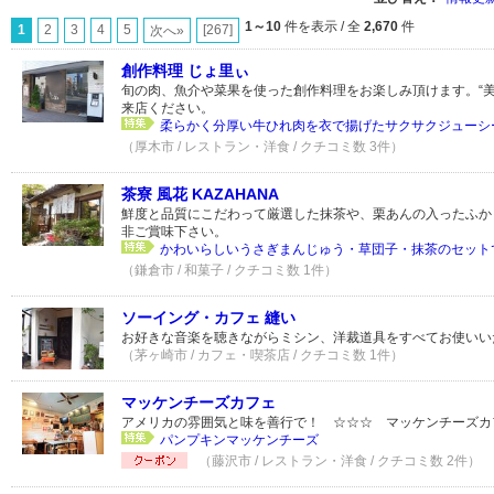
1～10
件を表示 / 全
2,670
件
1
2
3
4
5
[267]
次へ»
創作料理 じょ里ぃ
旬の肉、魚介や菜果を使った創作料理をお楽しみ頂けます。“美
来店ください。
柔らかく分厚い牛ひれ肉を衣で揚げたサクサクジューシ
（厚木市 / レストラン・洋食 / クチコミ数 3件）
茶寮 風花 KAZAHANA
鮮度と品質にこだわって厳選した抹茶や、栗あんの入ったふか
非ご賞味下さい。
かわいらしいうさぎまんじゅう・草団子・抹茶のセット
（鎌倉市 / 和菓子 / クチコミ数 1件）
ソーイング・カフェ 縫い
お好きな音楽を聴きながらミシン、洋裁道具をすべてお使いい
（茅ヶ崎市 / カフェ・喫茶店 / クチコミ数 1件）
マッケンチーズカフェ
アメリカの雰囲気と味を善行で！ ☆☆☆ マッケンチーズカ
パンプキンマッケンチーズ
（藤沢市 / レストラン・洋食 / クチコミ数 2件）