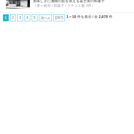
美味しさに湘南の彩を添える冨士美の和菓子
（茅ヶ崎市 / 和菓子 / クチコミ数 3件）
1～10
件を表示 / 全
2,670
件
1
2
3
4
5
[267]
次へ»