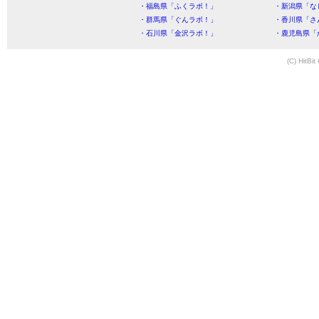
・福島県「ふくラボ！」
・新潟県「な
・群馬県「ぐんラボ！」
・香川県「さ
・石川県「金沢ラボ！」
・鹿児島県「
(C) HitBit