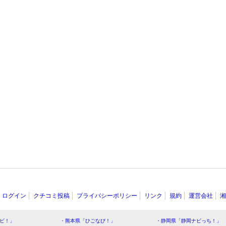
ログイン
クチコミ投稿
プライバシーポリシー
リンク
規約
運営会社
湘
ビ！」
・熊本県「ひごなび！」
・静岡県「静岡ナビっち！」