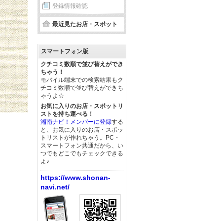
登録情報確認
最近見たお店・スポット
スマートフォン版
クチコミ数順で並び替えができ
ちゃう！
モバイル端末での検索結果もク
チコミ数順で並び替えができち
ゃうよ☆
お気に入りのお店・スポットリ
ストを持ち運べる！
湘南ナビ！メンバーに登録
する
と、お気に入りのお店・スポッ
トリストが作れちゃう。PC・
スマートフォン共通だから、い
つでもどこでもチェックできる
よ♪
https://www.shonan-
navi.net/