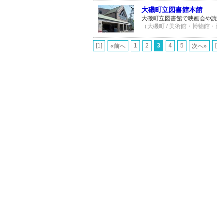
大磯町立図書館本館
大磯町立図書館で映画会や読
（大磯町 / 美術館・博物館・資
[1]
1
2
3
4
5
«前へ
次へ»