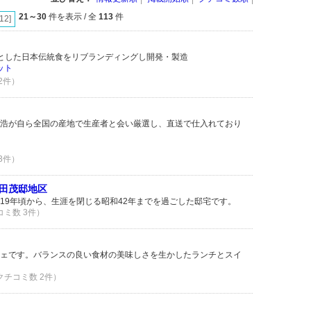
21～30
件を表示 / 全
113
件
[12]
中心とした日本伝統食をリブランディングし開発・製造
ット
 2件）
浩が自ら全国の産地で生産者と会い厳選し、直送で仕入れており
 3件）
田茂邸地区
19年頃から、生涯を閉じる昭和42年までを過ごした邸宅です。
コミ数 3件）
ェです。バランスの良い食材の美味しさを生かしたランチとスイ
 クチコミ数 2件）