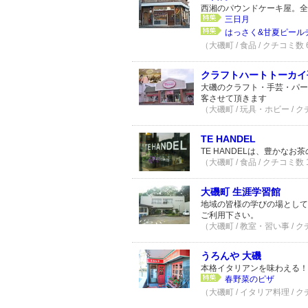
西湘のパウンドケーキ屋。全
三日月
はっさく&甘夏ピール
（大磯町 / 食品 / クチコミ数
クラフトハートトーカイ
大磯のクラフト・手芸・パー
客させて頂きます
（大磯町 / 玩具・ホビー / 
TE HANDEL
TE HANDELは、豊かな
（大磯町 / 食品 / クチコミ数
大磯町 生涯学習館
地域の皆様の学びの場として
ご利用下さい。
（大磯町 / 教室・習い事 / 
うろんや 大磯
本格イタリアンを味わえる！
春野菜のピザ
（大磯町 / イタリア料理 / 