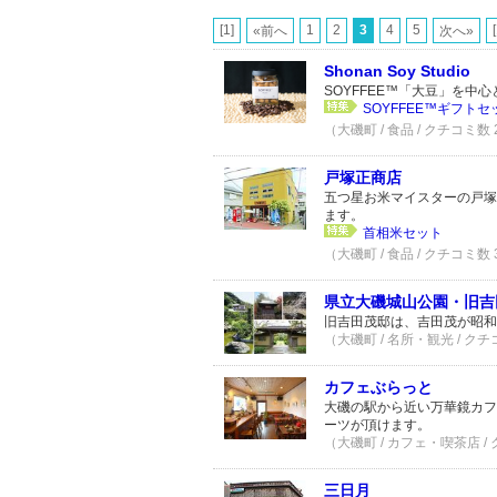
[1]
1
2
3
4
5
«前へ
次へ»
Shonan Soy Studio
SOYFFEE™「大豆」を
SOYFFEE™ギフトセ
（大磯町 / 食品 / クチコミ数
戸塚正商店
五つ星お米マイスターの戸塚
ます。
首相米セット
（大磯町 / 食品 / クチコミ数
県立大磯城山公園・旧吉
旧吉田茂邸は、吉田茂が昭和
（大磯町 / 名所・観光 / クチ
カフェぶらっと
大磯の駅から近い万華鏡カフ
ーツが頂けます。
（大磯町 / カフェ・喫茶店 /
三日月