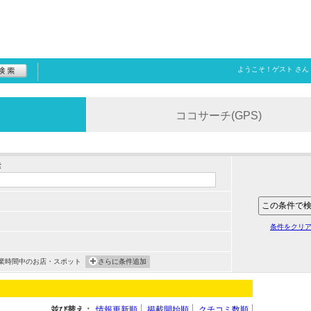
ようこそ！
ゲスト
さん
ココサーチ(GPS)
索
条件をクリ
業時間中のお店・スポット
さらに条件追加
並び替え：
情報更新順
掲載開始順
クチコミ数順