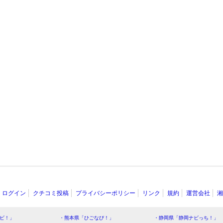
ログイン
クチコミ投稿
プライバシーポリシー
リンク
規約
運営会社
湘
ビ！」
・熊本県「ひごなび！」
・静岡県「静岡ナビっち！」