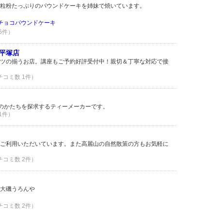
粒粉たっぷりのパウンドケーキを姉妹で焼いています。
チョコパウンドケーキ
 6件）
平塚店
ツの揃うお店。講座もご予約好評受付中！親切＆丁寧な対応で接
クチコミ数 1件）
お茶のかたちを探求するティーメーカーです。
 1件）
ご利用いただいています。また高麗山の自然散策の方もお気軽に
クチコミ数 2件）
大磯うろんや
クチコミ数 2件）