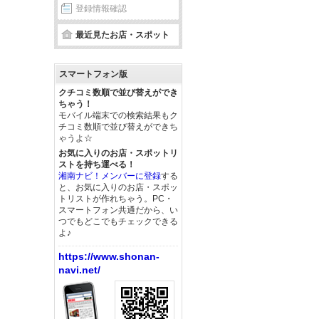
登録情報確認
最近見たお店・スポット
スマートフォン版
クチコミ数順で並び替えができ
ちゃう！
モバイル端末での検索結果もク
チコミ数順で並び替えができち
ゃうよ☆
お気に入りのお店・スポットリ
ストを持ち運べる！
湘南ナビ！メンバーに登録
する
と、お気に入りのお店・スポッ
トリストが作れちゃう。PC・
スマートフォン共通だから、い
つでもどこでもチェックできる
よ♪
https://www.shonan-
navi.net/