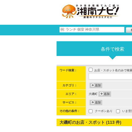
条件で検索
お店・スポット名のみで検
ワード検索：
カテゴリ：
追加
エリア：
大磯町
追加
サービス：
追加
その他の条件：
クーポンあり
いま営
大磯町のお店・スポット (113 件)