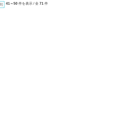
41～50
件を表示 / 全
71
件
[8]