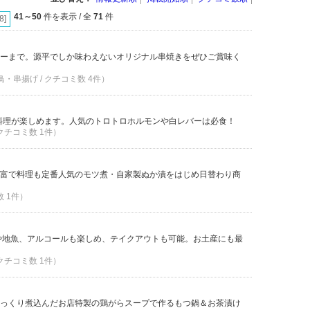
41～50
件を表示 / 全
71
件
[8]
ーまで。源平でしか味わえないオリジナル串焼きをぜひご賞味く
鳥・串揚げ / クチコミ数 4件）
作料理が楽しめます。人気のトロトロホルモンや白レバーは必食！
 クチコミ数 1件）
富で料理も定番人気のモツ煮・自家製ぬか漬をはじめ日替わり商
数 1件）
や地魚、アルコールも楽しめ、テイクアウトも可能。お土産にも最
 クチコミ数 1件）
っくり煮込んだお店特製の鶏がらスープで作るもつ鍋＆お茶漬け