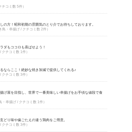
 クチコミ数 5件）
しの方！昭和初期の雰囲気のとり介でお待ちしております。
き鳥・串揚げ / クチコミ数 2件）
ラダもココロも喜ばせよう！
/ クチコミ数 1件）
るならここ！絶妙な焼き加減で提供してくれる♪
/ クチコミ数 3件）
揚げ屋を目指し、世界で一番美味しい串揚げをお手頃な値段で食
鳥・串揚げ / クチコミ数 1件）
玄どり味や歯ごたえの違う鶏肉をご用意。
/ クチコミ数 3件）