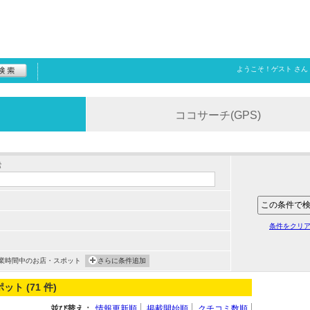
ようこそ！
ゲスト
さん
ココサーチ(GPS)
索
条件をクリ
業時間中のお店・スポット
さらに条件追加
 (71 件)
並び替え：
情報更新順
掲載開始順
クチコミ数順