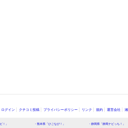
ログイン
クチコミ投稿
プライバシーポリシー
リンク
規約
運営会社
湘
ビ！」
・熊本県「ひごなび！」
・静岡県「静岡ナビっち！」