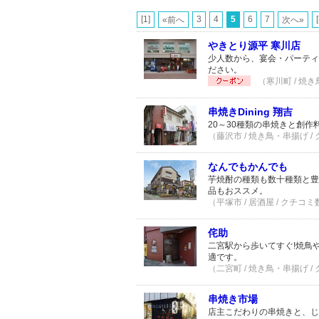
[1]
3
4
5
6
7
«前へ
次へ»
やきとり源平 寒川店
少人数から、宴会・パーティ
ださい。
（寒川町 / 焼き
串焼きDining 翔吉
20～30種類の串焼きと創
（藤沢市 / 焼き鳥・串揚げ /
なんでもかんでも
芋焼酎の種類も数十種類と豊
品もおススメ。
（平塚市 / 居酒屋 / クチコミ
侘助
二宮駅から歩いてすぐ!焼鳥
適です。
（二宮町 / 焼き鳥・串揚げ /
串焼き市場
店主こだわりの串焼きと、じ