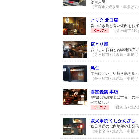
は大人気。
（平塚市 / 焼き鳥・串揚げ /
とり介 北口店
旨い焼き鳥と旨い焼酎をお探
（茅ヶ崎市 / 焼
庭とり屋
おいしいお酒と宮崎地鶏でカ
（茅ヶ崎市 / 焼き鳥・串揚げ 
鳥仁
本当においしい焼き鳥を食べ
（茅ヶ崎市 / 焼き鳥・串揚げ 
喜怒愛楽 本店
串揚げ喜怒愛楽は世界一の串
べて欲しい。
（藤沢市 / 焼き
炭火串焼 くしかんざし
秋田直送の比内地鶏や山梨信
（海老名市 / 焼き鳥・串揚げ 