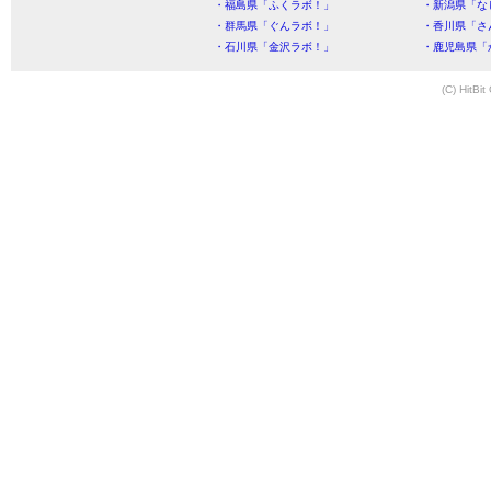
・福島県「ふくラボ！」
・新潟県「な
・群馬県「ぐんラボ！」
・香川県「さ
・石川県「金沢ラボ！」
・鹿児島県「
(C) HitBit