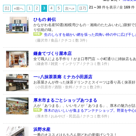
21～30
件を表示 / 全
169
件
[1]
1
2
3
4
5
[17]
«前へ
次へ»
ひもの 鈴伝
かながわ名産50選(相模湾ひもの・湘南のたたみいわし)新鮮
り伝統の味。
生のしらすを細かい網を張った四角い枠の中に広げ干した
（藤沢市 / 食品 / クチコミ数 3件）
鎌倉てづくり屋本店
全て職人による手作り！がま口専門店 ～小町通りに姉妹店もあ
（鎌倉市 / 雑貨・インテリア / クチコミ数 1件）
一○八抹茶茶廊 ミナカ小田原店
お茶屋さんが作った抹茶ドリンクとスイーツは香り高く抹茶好
（小田原市 / 酒類・飲料 / クチコミ数 2件）
厚木市まるごとショップあつまる
人が「あつまる」、いいモノが「あつまる」、厚木の魅力が詰
厚木のおいしいが集まるアンテナショップ。野菜を中心に
（厚木市 / おみやげ・民芸品 / クチコミ数 6件）
浜野水産
一番のオススメはもちろん朝どれの釜揚げシラス！