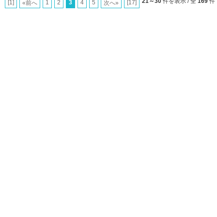
21～30
件を表示 / 全
169
件
[1]
1
2
3
4
5
[17]
«前へ
次へ»