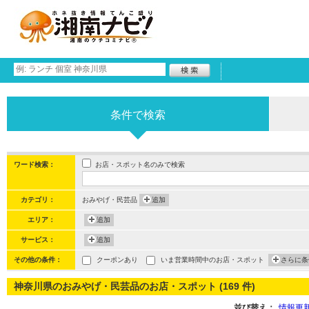
条件で検索
お店・スポット名のみで検索
ワード検索：
カテゴリ：
おみやげ・民芸品
追加
エリア：
追加
サービス：
追加
その他の条件：
クーポンあり
いま営業時間中のお店・スポット
さらに条
神奈川県のおみやげ・民芸品のお店・スポット (169 件)
並び替え：
情報更