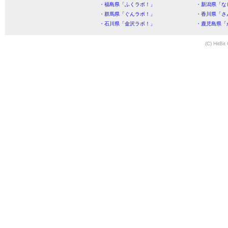
・福島県「ふくラボ！」
・新潟県「な
・群馬県「ぐんラボ！」
・香川県「さ
・石川県「金沢ラボ！」
・鹿児島県「
(C) HitBit