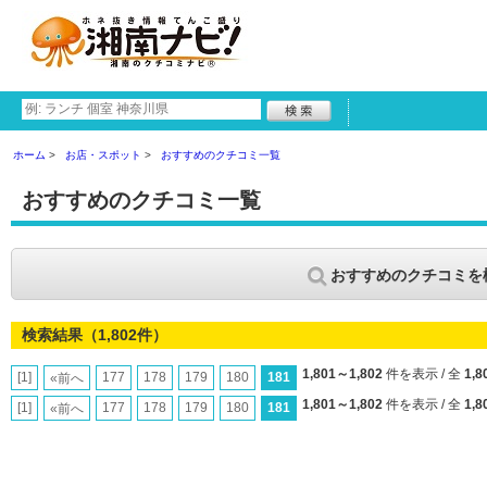
ホーム
お店・スポット
おすすめのクチコミ一覧
おすすめのクチコミ一覧
おすすめのクチコミを
検索結果（1,802件）
1,801～1,802
件を表示 / 全
1,8
[1]
177
178
179
180
181
«前へ
1,801～1,802
件を表示 / 全
1,8
[1]
177
178
179
180
181
«前へ