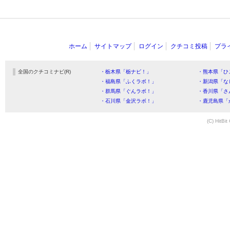
ホーム
サイトマップ
ログイン
クチコミ投稿
プラ
全国のクチコミナビ(R)
・栃木県「栃ナビ！」
・熊本県「ひ
・福島県「ふくラボ！」
・新潟県「な
・群馬県「ぐんラボ！」
・香川県「さ
・石川県「金沢ラボ！」
・鹿児島県「
(C) HitBit