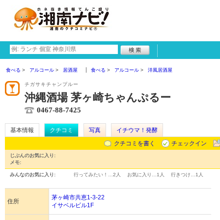
食べる
アルコール
居酒屋
食べる
アルコール
洋風居酒屋
チガサキチャンプルー
沖縄酒場 茅ヶ崎ちゃんぷるー
0467-88-7425
基本情報
クチコミ
写真
イチウマ！発酵
クチコミを書く
チェックイン
じぶんのお気に入り:
メモ:
みんなのお気に入り:
行ってみたい！…
2人
お気に入り…
1人
行きつけ…
1人
茅ヶ崎市共恵1-3-22
住所
イサベルビル1F