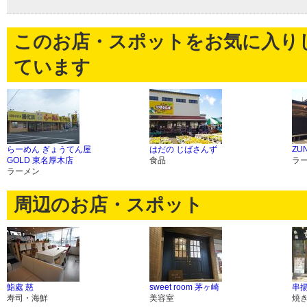
このお店・スポットをお気に入り
ています
らーめん ぎょうてん屋
はだの じばさんず
ZU
GOLD 東名厚木店
食品
ラ
ラーメン
周辺のお店・スポット
鮨處 慈
sweet room 茅ヶ崎
串揚
寿司・海鮮
美容室
焼