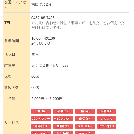
交通・アクセ
南口徒歩2分
ス
0467-88-7425
TEL
※お問い合わせの際は「湘南ナビ！を見た」とお伝えいた
だければ幸いです。
16:00～翌1:00
営業時間
24：00 L.O
店休日
無休
駐車場
近くに提携Pあり 9台
席数
60席
収容人数
60名
ご予算
2,500円 ～ 3,000円
サービス