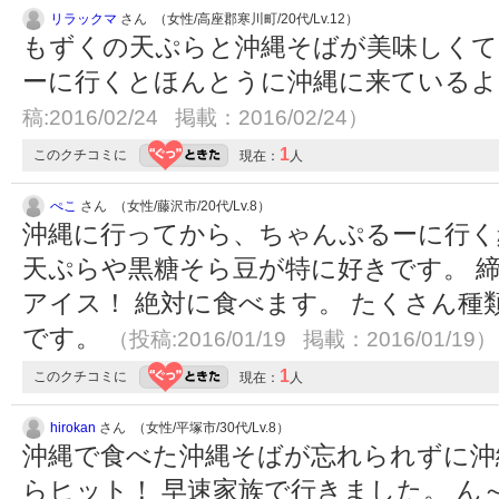
リラックマ
さん （女性/高座郡寒川町/20代/Lv.12）
もずくの天ぷらと沖縄そばが美味しくて
ーに行くとほんとうに沖縄に来ているよ
稿:2016/02/24 掲載：2016/02/24）
1
このクチコミに
現在：
人
ぺこ
さん （女性/藤沢市/20代/Lv.8）
沖縄に行ってから、ちゃんぷるーに行く
天ぷらや黒糖そら豆が特に好きです。 
アイス！ 絶対に食べます。 たくさん
です。
（投稿:2016/01/19 掲載：2016/01/19）
1
このクチコミに
現在：
人
hirokan
さん （女性/平塚市/30代/Lv.8）
沖縄で食べた沖縄そばが忘れられずに沖
らヒット！ 早速家族で行きました。 ん