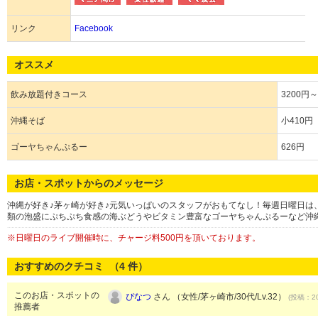
リンク
Facebook
オススメ
飲み放題付きコース
3200円～
沖縄そば
小410円
ゴーヤちゃんぷるー
626円
お店・スポットからのメッセージ
沖縄が好き♪茅ヶ崎が好き♪元気いっぱいのスタッフがおもてなし！毎週日曜日は
類の泡盛にぷちぷち食感の海ぶどうやビタミン豊富なゴーヤちゃんぷるーなど沖
※日曜日のライブ開催時に、チャージ料500円を頂いております。
おすすめのクチコミ （
4
件）
このお店・スポットの
ぴなつ
さん （女性/茅ヶ崎市/30代/Lv.32）
(投稿：20
推薦者