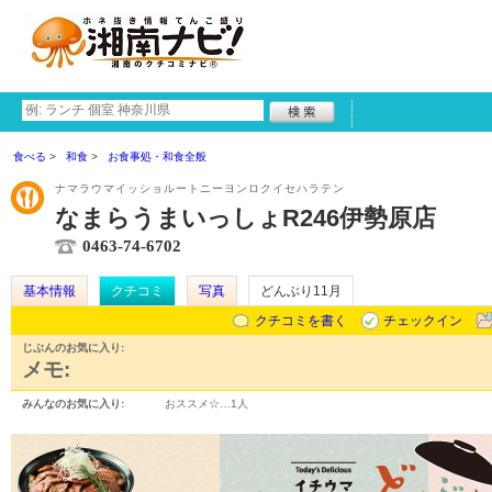
食べる
和食
お食事処・和食全般
ナマラウマイッショルートニーヨンロクイセハラテン
なまらうまいっしょR246伊勢原店
0463-74-6702
基本情報
クチコミ
写真
どんぶり11月
クチコミを書く
チェックイン
じぶんのお気に入り:
メモ:
みんなのお気に入り:
おススメ☆…
1人