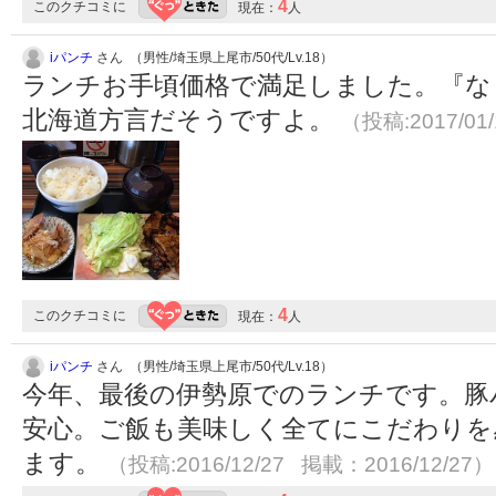
4
このクチコミに
現在：
人
iパンチ
さん （男性/埼玉県上尾市/50代/Lv.18）
ランチお手頃価格で満足しました。『な
北海道方言だそうですよ。
（投稿:2017/01
4
このクチコミに
現在：
人
iパンチ
さん （男性/埼玉県上尾市/50代/Lv.18）
今年、最後の伊勢原でのランチです。豚
安心。ご飯も美味しく全てにこだわりを
ます。
（投稿:2016/12/27 掲載：2016/12/27）