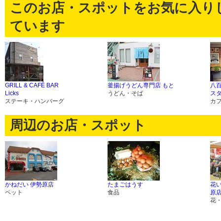
このお店・スポットをお気に入り
ています
GRILL & CAFÉ BAR
釜揚げうどん専門店 もと
八
Licks
うどん・そば
ス
ステーキ・ハンバーグ
カ
周辺のお店・スポット
かねだい 伊勢原店
たまごはうす
花
ペット
食品
原
花