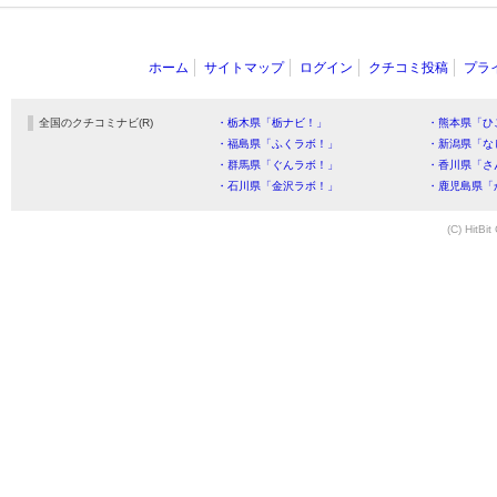
ホーム
サイトマップ
ログイン
クチコミ投稿
プラ
全国のクチコミナビ(R)
・栃木県「栃ナビ！」
・熊本県「ひ
・福島県「ふくラボ！」
・新潟県「な
・群馬県「ぐんラボ！」
・香川県「さ
・石川県「金沢ラボ！」
・鹿児島県「
(C) HitBit