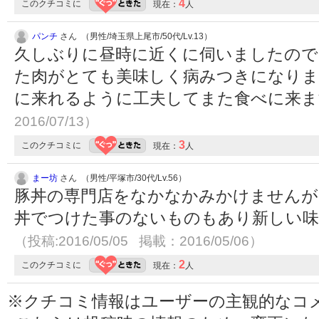
4
このクチコミに
現在：
人
パンチ
さん （男性/埼玉県上尾市/50代/Lv.13）
久しぶりに昼時に近くに伺いましたので
た肉がとても美味しく病みつきになりま
に来れるように工夫してまた食べに来
2016/07/13）
3
このクチコミに
現在：
人
まー坊
さん （男性/平塚市/30代/Lv.56）
豚丼の専門店をなかなかみかけませんが
丼でつけた事のないものもあり新しい
（投稿:2016/05/05 掲載：2016/05/06）
2
このクチコミに
現在：
人
※クチコミ情報はユーザーの主観的なコ