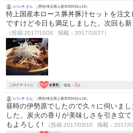
iパンチ
さん （男性/埼玉県上尾市/50代/Lv.18）
特上国産本ロース豚丼豚汁セットを注文
ですけど今日も満足しました。次回も新
（投稿:2017/10/26 掲載：2017/10/27）
2
このクチコミに
現在：
人
iパンチ
さん （男性/埼玉県上尾市/50代/Lv.18）
昼時の伊勢原でしたので久々に伺いまし
した。炭火の香りが美味しさを引き立て
もよろしく!
（投稿:2017/03/10 掲載：2017/0