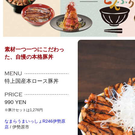
素材一つ一つにこだわっ
た、自慢の本格豚丼
特上国産本ロース豚丼
990 YEN
※豚汁セットは1,276円
なまらうまいっしょR246伊勢原
店
/ 伊勢原市