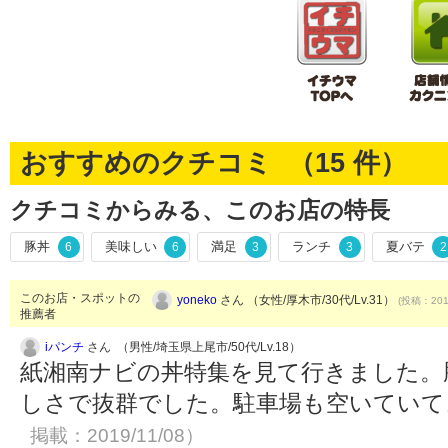
おすすめのクチコミ （
15
件）
クチコミからみる、このお店の特長
豚丼
美味しい
満足
ランチ
夏バテ
6
6
3
3
2
このお店・スポットの
yoneko
さん （女性/厚木市/30代/Lv.31）
(投稿：2015
推薦者
iパンチ
さん （男性/埼玉県上尾市/50代/Lv.18）
紙湘南ナビの丼特集を見て行きました。
しさで抜群でした。駐車場も空いてい
掲載：2019/11/08）