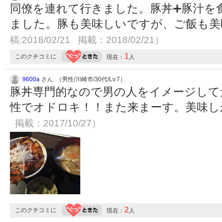
同僚を連れて行きました。豚丼➕豚汁を
ました。豚も美味しいですが、ご飯も
稿:2018/02/21 掲載：2018/02/21）
1
このクチコミに
現在：
人
9600a
さん （男性/川崎市/30代/Lv.7）
豚丼専門的なので男の人をイメージして
性でオドロキ！！また来まーす。美味
掲載：2017/10/27）
2
このクチコミに
現在：
人