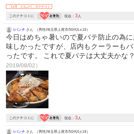
「11月 どんぶり」のクチコミ
3
このクチコミに
現在：
人
iパンチ
さん （男性/埼玉県上尾市/50代/Lv.18）
今日はめちゃ暑いので夏バテ防止の為に
味しかったですが、店内もクーラーもバ
ったです。 これで夏バテは大丈夫かな
2019/08/02）
3
このクチコミに
現在：
人
iパンチ
さん （男性/埼玉県上尾市/50代/Lv.18）