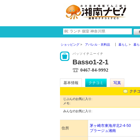
ショッピング
アパレル・衣料品
暮らし
暮ら
バッソイチニーイチ
Basso1-2-1
0467-84-9992
基本情報
クチコミ
写真
クチ
じぶんのお気に入り:
メモ:
みんなのお気に入り:
茅ヶ崎市東海岸北2-4-50
住所
プラージュ湘南