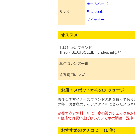
ホームページ
リンク
Facebook
ツイッター
オススメ
お取り扱いブランド
Theo・BEAUSOLEIL・undostrialなど
単焦点レンズ一組
遠近両用レンズ
お店・スポットからのメッセージ
希少なデザイナーズブランドのみを扱っており
ズ等、お客様のライフスタイルに合ったメガネを
※視力測定無料！年に一度の視力チェックをお
※他店でお買い上げ頂いたメガネの調整・洗浄
おすすめのクチコミ （
1
件）