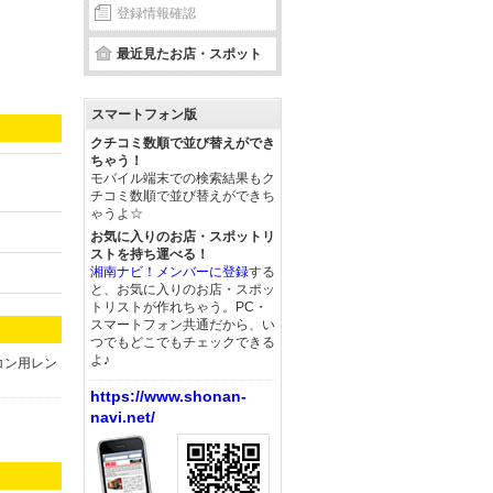
登録情報確認
最近見たお店・スポット
スマートフォン版
クチコミ数順で並び替えができ
ちゃう！
モバイル端末での検索結果もク
チコミ数順で並び替えができち
ゃうよ☆
お気に入りのお店・スポットリ
ストを持ち運べる！
湘南ナビ！メンバーに登録
する
と、お気に入りのお店・スポッ
トリストが作れちゃう。PC・
スマートフォン共通だから、い
つでもどこでもチェックできる
よ♪
コン用レン
https://www.shonan-
navi.net/