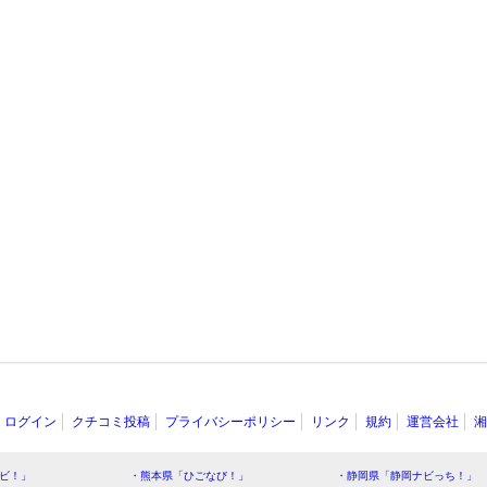
ログイン
クチコミ投稿
プライバシーポリシー
リンク
規約
運営会社
湘
ビ！」
・熊本県「ひごなび！」
・静岡県「静岡ナビっち！」