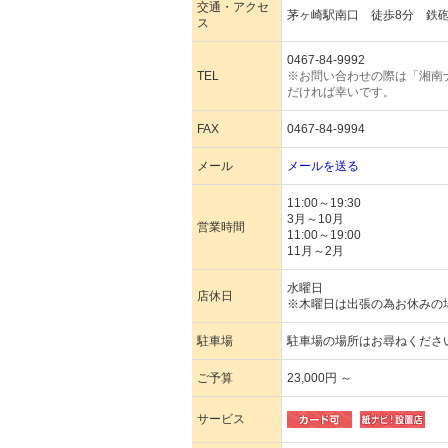
交通・アクセ
茅ヶ崎駅南口 徒歩8分 鉄
ス
0467-84-9992
TEL
※お問い合わせの際は「湘南
だければ幸いです。
FAX
0467-84-9994
メール
メールを送る
11:00～19:30
3月～10月
営業時間
11:00～19:00
11月～2月
水曜日
店休日
※木曜日は出張の為お休みの
駐車場
駐車場の場所はお尋ねくださ
ご予算
23,000円 ～
サービス