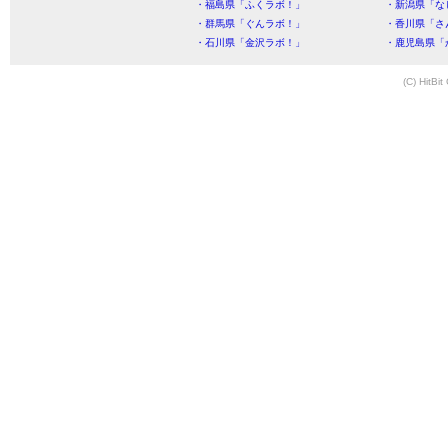
・福島県「ふくラボ！」
・新潟県「な
・群馬県「ぐんラボ！」
・香川県「さ
・石川県「金沢ラボ！」
・鹿児島県「
(C) HitBit