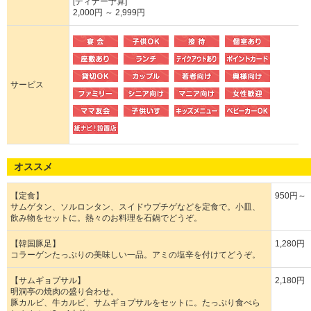
[ディナー予算]
2,000円 ～ 2,999円
サービス
オススメ
【定食】
950円～
サムゲタン、ソルロンタン、スイドウプチゲなどを定食で。小皿、
飲み物をセットに。熱々のお料理を石鍋でどうぞ。
【韓国豚足】
1,280円
コラーゲンたっぷりの美味しい一品。アミの塩辛を付けてどうぞ。
【サムギョプサル】
2,180円
明洞亭の焼肉の盛り合わせ。
豚カルビ、牛カルビ、サムギョプサルをセットに。たっぷり食べら