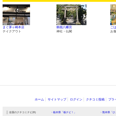
まぐ茅ヶ崎本店
鶴嶺八幡宮
ご
テイクアウト
神社・仏閣
お
ホーム
サイトマップ
ログイン
クチコミ投稿
プラ
全国のクチコミナビ(R)
・栃木県「栃ナビ！」
・熊本県「ひ