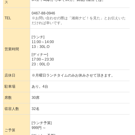
ス
0467-88-0946
TEL
※お問い合わせの際は「湘南ナビ！を見た」とお伝えいた
だければ幸いです。
[ランチ]
11:00～14:00
13：30L.O
営業時間
[ディナー]
17:00～23:30
23：00L.O
店休日
※月曜日ランチタイムのみお休みさせて頂きます。
駐車場
あり。4台
席数
30席
収容人数
32名
[ランチ予算]
999円 ～
ご予算