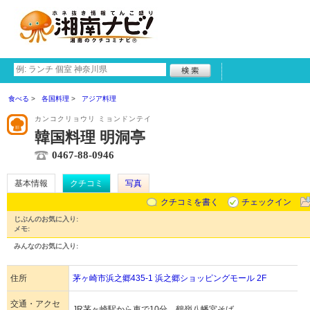
食べる
各国料理
アジア料理
カンコクリョウリ ミョンドンテイ
韓国料理 明洞亭
0467-88-0946
基本情報
クチコミ
写真
クチコミを書く
チェックイン
じぶんのお気に入り:
メモ:
みんなのお気に入り:
住所
茅ヶ崎市浜之郷435-1 浜之郷ショッピングモール 2F
交通・アクセ
JR茅ヶ崎駅から車で10分。鶴嶺八幡宮そば。