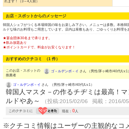
れます！（3～4人前）
お店・スポットからのメッセージ
韓国人シェフがつくる本場韓国の味をお楽しみ下さい。メニューは多数。本格韓
ルドな味のお料理もご用意しています。店内は座敷もあり、ごゆっくりお料理を
★宴会団体30名まで承ります。
★飲み放題あり
★ポイントカードで、料金がお安くなります！
おすすめのクチコミ （
1
件）
このお店・スポットの
ゴ－ルデンボ－イ
さん （男性/茅ヶ崎市/40代/Lv.
推薦者
ゴ－ルデンボ－イ
さん （男性/茅ヶ崎市/40代/Lv.1）
韓国人マスタ－の作るチヂミは最高！マ
ルドやあ～
（投稿:2015/02/06 掲載：2016/05
0
このクチコミに
現在：
人
※クチコミ情報はユーザーの主観的なコ