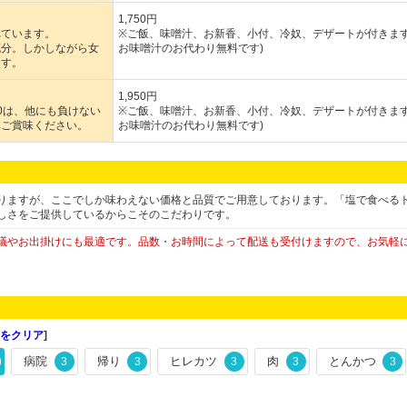
1,750円
れています。
※ご飯、味噌汁、お新香、小付、冷奴、デザートが付きます
充分。しかしながら女
お味噌汁のお代わり無料です)
ます。
1,950円
0は、他にも負けない
※ご飯、味噌汁、お新香、小付、冷奴、デザートが付きます
非ご賞味ください。
お味噌汁のお代わり無料です)
りますが、ここでしか味わえない価格と品質でご用意しております。「塩で食べる
しさをご提供しているからこそのこだわりです。
議やお出掛けにも最適です。品数・お時間によって配送も受付けますので、お気軽
をクリア
]
病院
帰り
ヒレカツ
肉
とんかつ
3
3
3
3
3