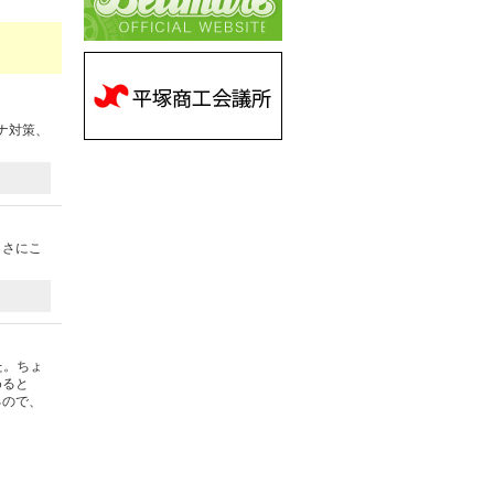
ナ対策、
まさにこ
た。ちょ
めると
るので、