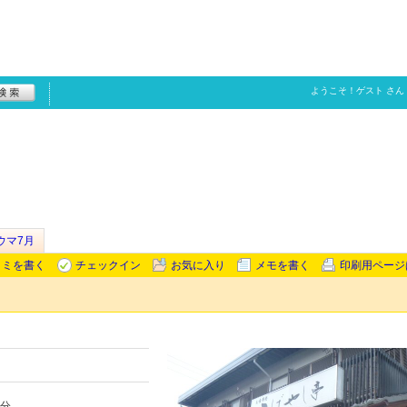
ようこそ！
ゲスト
さん
ウマ7月
コミを書く
チェックイン
お気に入り
メモを書く
印刷用ページ
5分