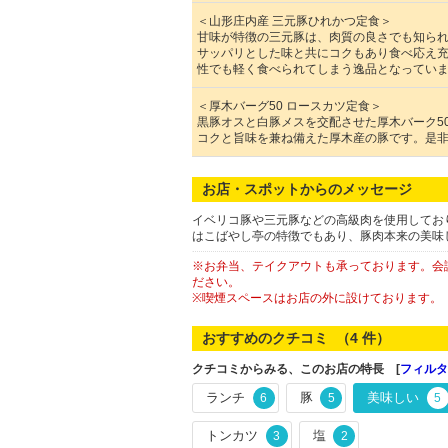
＜山形庄内産 三元豚ひれかつ定食＞
甘味が特徴の三元豚は、肉質の良さでも知ら
サッパリとした味と共にコクもあり食べ応え
性でも軽く食べられてしまう逸品となってい
＜厚木バーグ50 ロースカツ定食＞
黒豚オスと白豚メスを交配させた厚木バーク5
コクと旨味を兼ね備えた厚木産の豚です。是
お店・スポットからのメッセージ
イベリコ豚や三元豚などの高級肉を使用してお
はこばやし亭の特徴でもあり、豚肉本来の美味
※お弁当、テイクアウトも承っております。会
ださい。
※喫煙スペースはお店の外に設けております。
おすすめのクチコミ （
4
件）
クチコミからみる、このお店の特長 [
フィルタ
ランチ
豚
美味しい
6
5
5
トンカツ
塩
3
2