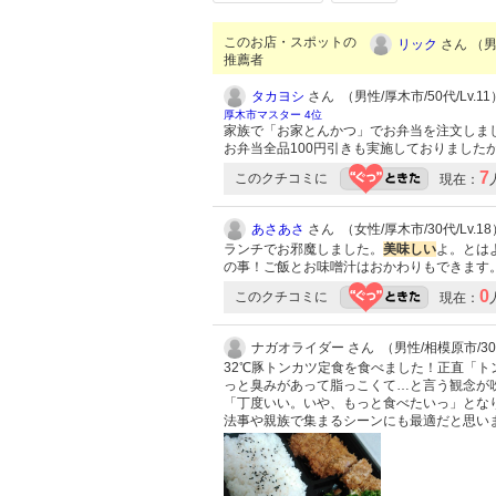
このお店・スポットの
リック
さん （男性
推薦者
タカヨシ
さん （男性/厚木市/50代/Lv.11
厚木市マスター 4位
家族で「お家とんかつ」でお弁当を注文しま
お弁当全品100円引きも実施しておりました
7
このクチコミに
現在：
あさあさ
さん （女性/厚木市/30代/Lv.18
ランチでお邪魔しました。
美味し
い
よ。とは
の事！ご飯とお味噌汁はおかわりもできます
0
このクチコミに
現在：
ナガオライダー さん （男性/相模原市/3
32℃豚トンカツ定食を食べました！正直「
っと臭みがあって脂っこくて…と言う観念が
「丁度いい。いや、もっと食べたいっ」とな
法事や親族で集まるシーンにも最適だと思い