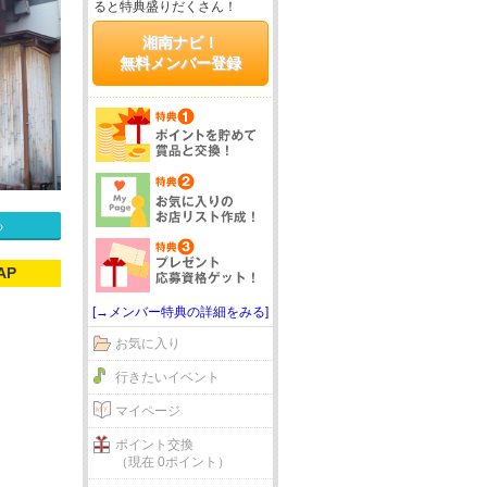
ると特典盛りだくさん！
湘南ナビ！
無料メンバー登録
る
AP
[→メンバー特典の詳細をみる]
お気に入り
行きたいイベント
マイページ
ポイント交換
（現在 0ポイント）