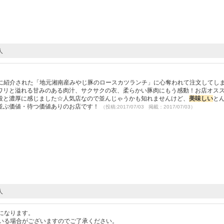
人
んに紹介された「地元湘南産みやじ豚のロースカツランチ」に心奪われて注文してし
ワリと溢れる甘みのある肉汁、サクサクの衣、柔らかい豚肉にもう感動！お店オス
段と濃厚に感じました☆人気店なので並んじゃうかも知れませんけど、
美味し
い
と
並ぶ価値・待つ価値ありのお店です！
（投稿:2017/07/03 掲載：2017/07/03）
人
になります。
いる場合がございますのでご了承ください。