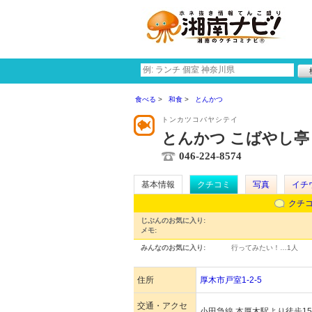
食べる
和食
とんかつ
トンカツコバヤシテイ
とんかつ こばやし亭
046-224-8574
基本情報
クチコミ
写真
イチ
クチ
じぶんのお気に入り:
メモ:
みんなのお気に入り:
行ってみたい！…
1人
住所
厚木市戸室1-2-5
交通・アクセ
小田急線 本厚木駅より徒歩1