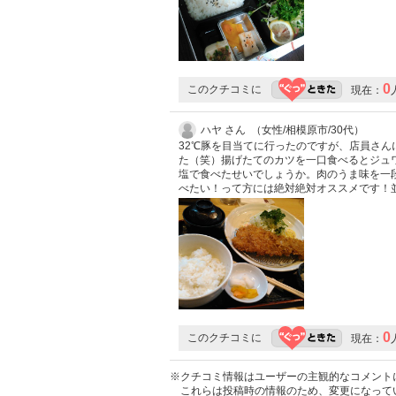
0
このクチコミに
現在：
ハヤ さん （女性/相模原市/30代）
32℃豚を目当てに行ったのですが、店員さ
た（笑）揚げたてのカツを一口食べるとジュ
塩で食べたせいでしょうか。肉のうま味を一
べたい！って方には絶対絶対オススメです！
0
このクチコミに
現在：
※クチコミ情報はユーザーの主観的なコメント
これらは投稿時の情報のため、変更になって