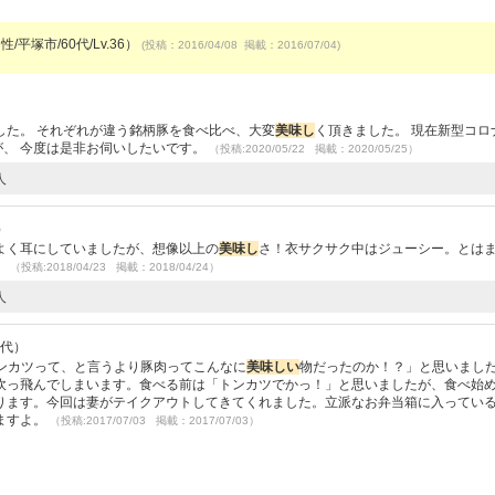
/平塚市/60代/Lv.36）
(投稿：2016/04/08 掲載：2016/07/04)
）
した。 それぞれが違う銘柄豚を食べ比べ、大変
美味し
く頂きました。 現在新型コロ
が、 今度は是非お伺いしたいです。
（投稿:2020/05/22 掲載：2020/05/25）
人
）
よく耳にしていましたが、想像以上の
美味し
さ！衣サクサク中はジューシー。とは
。
（投稿:2018/04/23 掲載：2018/04/24）
人
0代）
トンカツって、と言うより豚肉ってこんなに
美味し
い
物だったのか！？」と思いまし
吹っ飛んでしまいます。食べる前は「トンカツでかっ！」と思いましたが、食べ始
ります。今回は妻がテイクアウトしてきてくれました。立派なお弁当箱に入ってい
ますよ。
（投稿:2017/07/03 掲載：2017/07/03）