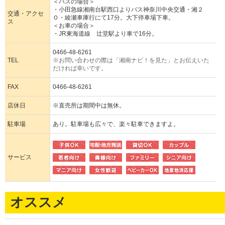
＜バスの場合＞
・小田急線湘南台駅西口よりバス神奈川中央交通・湘２
交通・アクセ
０・綾瀬車庫行にて17分。大下停車場下車。
ス
＜お車の場合＞
・JR東海道線 辻堂駅より車で16分。
0466-48-6261
TEL
※お問い合わせの際は「湘南ナビ！を見た」とお伝えいた
だければ幸いです。
FAX
0466-48-6261
店休日
※直売所は期間中は無休。
駐車場
あり。駐車場も広々で、楽々駐車できますよ。
サービス
オススメ