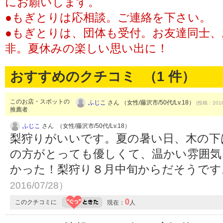
にお願いします。
●もぎとりは応相談。ご連絡を下さい。
●もぎとりは、団体も受付。お友達同士
非。夏休みの楽しい思い出に！
おすすめのクチコミ （
1
件）
このお店・スポットの
ふじこ
さん （女性/藤沢市/50代/Lv.18）
(投稿：2016
推薦者
ふじこ
さん （女性/藤沢市/50代/Lv.18）
梨狩りがいいです。夏の暑い日、木の下
の方がとっても優しくて、温かい雰囲気
かった！梨狩り８月中旬からだそうで
2016/07/28）
0
このクチコミに
現在：
人