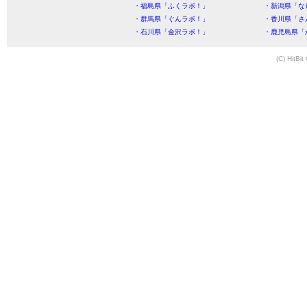
・福島県「ふくラボ！」
・新潟県「な
・群馬県「ぐんラボ！」
・香川県「さ
・石川県「金沢ラボ！」
・鹿児島県「
(C) HitBit