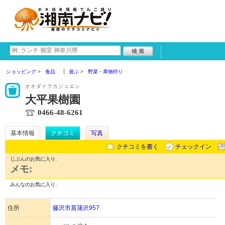
ショッピング
食品
遊ぶ
野菜・果物狩り
オオダイラカジュエン
大平果樹園
0466-48-6261
基本情報
クチコミ
写真
クチコミを書く
チェックイン
じぶんのお気に入り:
メモ:
みんなのお気に入り:
住所
藤沢市菖蒲沢957