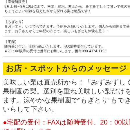
【直売所販売】
8月上旬～9月10日位まで。幸水、豊水、秀玉から、みずみずしくて甘い早生の
ちょうどよい樹齢を迎えた木から採れる梨は絶品です！
【もぎとり】
８月下旬～、いつでもできます。予約をお願いいたします。個人から団体まで受
ます。お子さんからご年配の方まで、楽しいもぎとり体験を是非！
【宅配】
随時受け付け、全国宅配いたします。FAX随時受付しています。
★20：00以降の受付は携帯にお願いします。携帯090-4374-1193
お店・スポットからのメッセージ
美味しい梨は直売所から！「みずみずし
果樹園の梨。選別を重ね美味しい梨だけを
ます。涼やかな果樹園で“もぎとり”もで
いらして下さい。
●宅配の受付：FAXは随時受付、20：00以降の