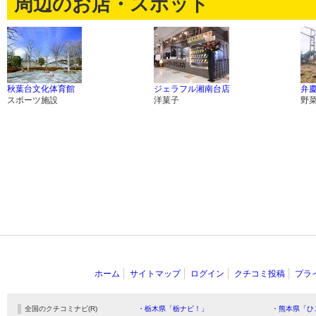
周辺のお店・スポット
秋葉台文化体育館
ジェラフル湘南台店
弁
スポーツ施設
洋菓子
野
ホーム
サイトマップ
ログイン
クチコミ投稿
プラ
全国のクチコミナビ(R)
・栃木県「栃ナビ！」
・熊本県「ひ