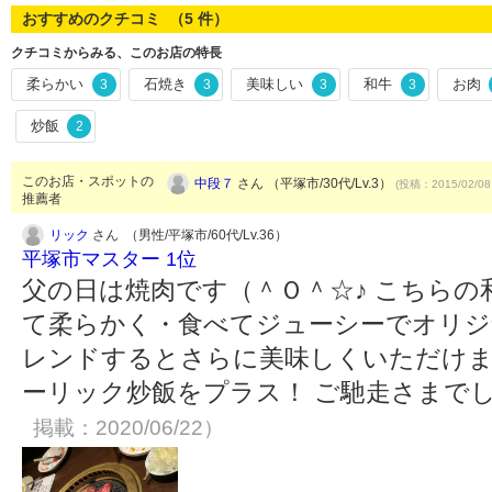
おすすめのクチコミ （
5
件）
クチコミからみる、このお店の特長
柔らかい
石焼き
美味しい
和牛
お肉
3
3
3
3
炒飯
2
このお店・スポットの
中段７
さん （平塚市/30代/Lv.3）
(投稿：2015/02/08
推薦者
リック
さん （男性/平塚市/60代/Lv.36）
平塚市マスター 1位
父の日は焼肉です（＾Ｏ＾☆♪ こちら
て柔らかく・食べてジューシーでオリジ
レンドするとさらに美味しくいただけます
ーリック炒飯をプラス！ ご馳走さまでし
掲載：2020/06/22）