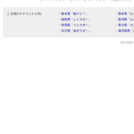
全国のクチコミナビ(R)
・栃木県「栃ナビ！」
・熊本県「ひ
・福島県「ふくラボ！」
・新潟県「な
・群馬県「ぐんラボ！」
・香川県「さ
・石川県「金沢ラボ！」
・鹿児島県「
(C) HitBit