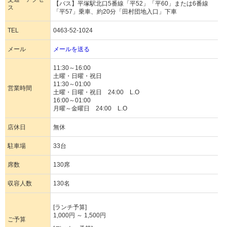
【バス】平塚駅北口5番線「平52」「平60」または6番線
ス
「平57」乗車、約20分「田村団地入口」下車
TEL
0463-52-1024
メール
メールを送る
11:30～16:00
土曜・日曜・祝日
11:30～01:00
営業時間
土曜・日曜・祝日 24:00 L.O
16:00～01:00
月曜～金曜日 24:00 L.O
店休日
無休
駐車場
33台
席数
130席
収容人数
130名
[ランチ予算]
1,000円 ～ 1,500円
ご予算