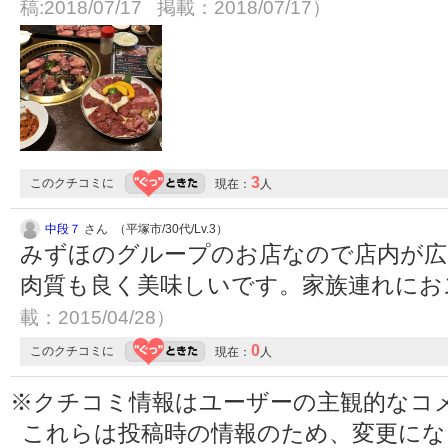
稿:2018/07/17 掲載：2018/07/17）
3
このクチコミに
現在：
人
中段７
さん （平塚市/30代/Lv.3）
みずほのグループのお店なので店内が広
肉質も良く美味しいです。家族連れに
載：2015/04/28）
0
このクチコミに
現在：
人
※クチコミ情報はユーザーの主観的なコ
これらは投稿時の情報のため、変更に