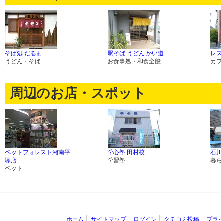
そば処 だるま
駅そば うどん かい道
レス
うどん・そば
お食事処・和食全般
カ
周辺のお店・スポット
ペットフォレスト湘南平
学心塾 田村校
石
塚店
学習塾
暮
ペット
ホーム
サイトマップ
ログイン
クチコミ投稿
プラ