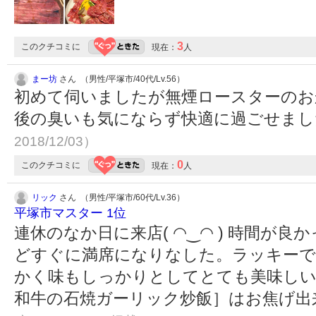
3
このクチコミに
現在：
人
まー坊
さん （男性/平塚市/40代/Lv.56）
初めて伺いましたが無煙ロースターのお
後の臭いも気にならず快適に過ごせま
2018/12/03）
0
このクチコミに
現在：
人
リック
さん （男性/平塚市/60代/Lv.36）
平塚市マスター 1位
連休のなか日に来店( ◠‿◠ ) 時間が
どすぐに満席になりなした。ラッキーで
かく味もしっかりとしてとても美味しい
和牛の石焼ガーリック炒飯］はお焦げ出