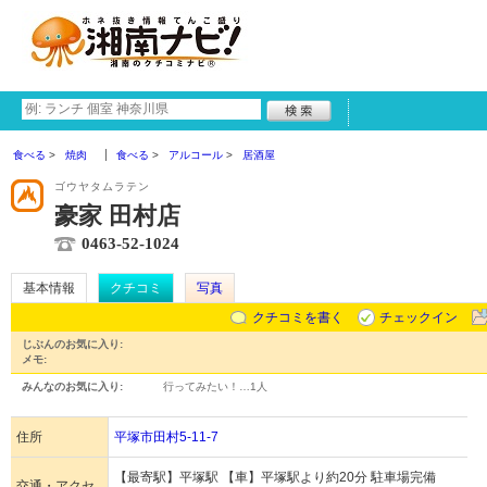
食べる
焼肉
食べる
アルコール
居酒屋
ゴウヤタムラテン
豪家 田村店
0463-52-1024
基本情報
クチコミ
写真
クチコミを書く
チェックイン
じぶんのお気に入り:
メモ:
みんなのお気に入り:
行ってみたい！…
1人
住所
平塚市田村5-11-7
【最寄駅】平塚駅 【車】平塚駅より約20分 駐車場完備
交通・アクセ