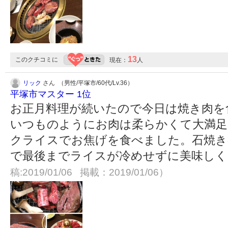
13
このクチコミに
現在：
人
リック
さん （男性/平塚市/60代/Lv.36）
平塚市マスター 1位
お正月料理が続いたので今日は焼き肉を食
いつものようにお肉は柔らかくて大満足
クライスでお焦げを食べました。石焼き
で最後までライスが冷めせずに美味し
稿:2019/01/06 掲載：2019/01/06）