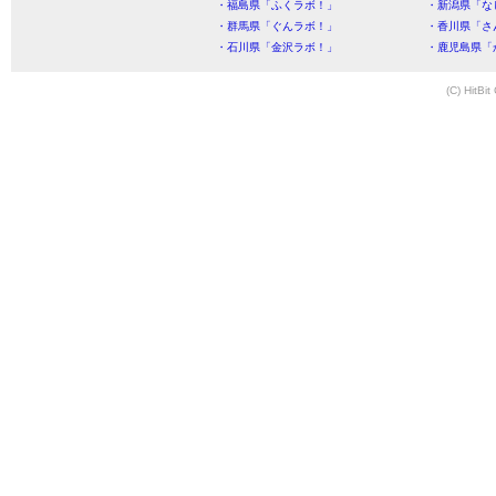
・福島県「ふくラボ！」
・新潟県「な
・群馬県「ぐんラボ！」
・香川県「さ
・石川県「金沢ラボ！」
・鹿児島県「
(C) HitBit