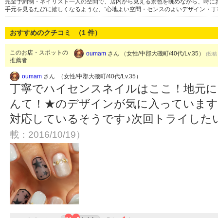
完全予約制・ネイリスト一人の空間で、店内から見える景色を眺めながら、時に
手元を見るたびに嬉しくなるような、”心地よい空間・センスのよいデザイン・丁
おすすめのクチコミ （
1
件）
このお店・スポットの
oumam
さん （女性/中郡大磯町/40代/Lv.35）
(投稿：
推薦者
oumam
さん （女性/中郡大磯町/40代/Lv.35）
丁寧でハイセンスネイルはここ！地元に
んて！★のデザインが気に入っています
対応しているそうです♪次回トライした
載：2016/10/19）