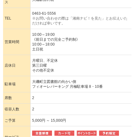
ス
0463-61-5556
TEL
※お問い合わせの際は「湘南ナビ！を見た」とお伝えいた
だければ幸いです。
10:00～19:00
《前日までの完全ご予約制》
営業時間
10:00～18:00
土日祝
月曜日、不定休
店休日
第三日曜
その他不定休
大磯町立図書館の向かい側
駐車場
フィオーレパーキング 月極駐車場 8・10番
席数
2
収容人数
2
ご予算
5,000円 ～ 15,000円