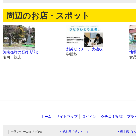
周辺のお店・スポット
創英ゼミナール大磯校
湘南発祥の石碑(駅前)
地
学習塾
名所・観光
食
ホーム
サイトマップ
ログイン
クチコミ投稿
プラ
全国のクチコミナビ(R)
・栃木県「栃ナビ！」
・熊本県「ひ