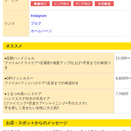
サービス
Instagram
リンク
ブログ
ホームページ
オススメ
●定額ハンドジェル
11,000〜
ファイル+ドライケア+定着剤+強度アップ仕上げ+手首までの保湿つ
き
●OPIフットカラー
8,800円
ファイル+フットバスケア+足首までの保湿付き
●うるつや美ハンドケア
7,700円
ハンドエステ付きの爪先ケア
(ファイリング+甘皮ケア+シャイニング+手のエステ)
手を美しく見せたい女性に大人気‼︎
お店・スポットからのメッセージ