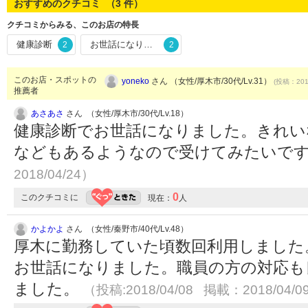
おすすめのクチコミ （
3
件）
クチコミからみる、このお店の特長
健康診断
お世話になりました
2
2
このお店・スポットの
yoneko
さん （女性/厚木市/30代/Lv.31）
(投稿：2016
推薦者
あさあさ
さん （女性/厚木市/30代/Lv.18）
健康診断でお世話になりました。きれい
などもあるようなので受けてみたいで
2018/04/24）
0
このクチコミに
現在：
人
かよかよ
さん （女性/秦野市/40代/Lv.48）
厚木に勤務していた頃数回利用しました
お世話になりました。職員の方の対応も
ました。
（投稿:2018/04/08 掲載：2018/04/0