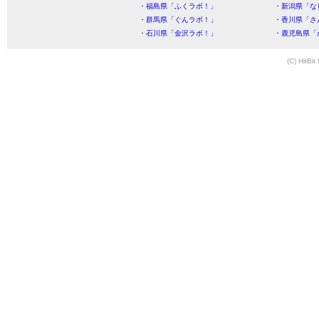
・福島県「ふくラボ！」
・新潟県「な
・群馬県「ぐんラボ！」
・香川県「さ
・石川県「金沢ラボ！」
・鹿児島県「
(C) HitBit