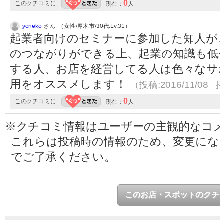
0
このクチコミに
現在：
人
yoneko
さん （女性/厚木市/30代/Lv.31）
起業者向けのセミナーに参加した知人が
のつながりができる上、起業の知識も低
する人、お店を経営してる人は色々なサ
用をオススメします！
（投稿:2016/11/08 
0
このクチコミに
現在：
人
※クチコミ情報はユーザーの主観的なコ
これらは投稿時の情報のため、変更に
でご了承ください。
このお店・スポットのクチ