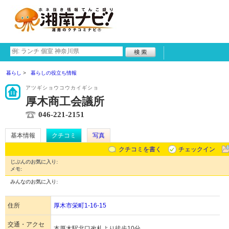
暮らし
暮らしの役立ち情報
アツギショウコウカイギショ
厚木商工会議所
046-221-2151
基本情報
クチコミ
写真
クチコミを書く
チェックイン
じぶんのお気に入り:
メモ:
みんなのお気に入り:
住所
厚木市栄町1-16-15
交通・アクセ
本厚木駅北口改札より徒歩10分