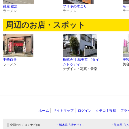
麺屋 銀次
ブリキの木こり
ら
ラーメン
ラーメン
ラ
周辺のお店・スポット
中華百番
株式会社 精美堂 （タイ
美
ラーメン
ムトゥディ）
美
デザイン・写真・音楽
ホーム
サイトマップ
ログイン
クチコミ投稿
プラ
全国のクチコミナビ(R)
・栃木県「栃ナビ！」
・熊本県「ひ