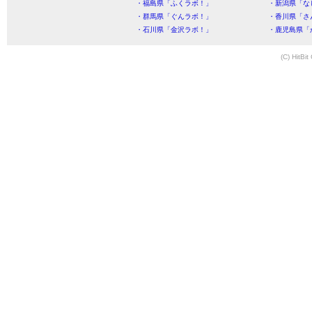
・福島県「ふくラボ！」
・新潟県「な
・群馬県「ぐんラボ！」
・香川県「さ
・石川県「金沢ラボ！」
・鹿児島県「
(C) HitBit