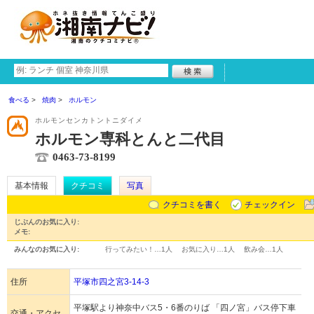
食べる
焼肉
ホルモン
ホルモンセンカトントニダイメ
ホルモン専科とんと二代目
0463-73-8199
基本情報
クチコミ
写真
クチコミを書く
チェックイン
じぶんのお気に入り:
メモ:
みんなのお気に入り:
行ってみたい！…
1人
お気に入り…
1人
飲み会…
1人
住所
平塚市四之宮3-14-3
平塚駅より神奈中バス5・6番のりば 「四ノ宮」バス停下車
交通・アクセ