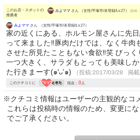
このお店・スポットの
みよママ
さん （女性/平塚市/未登録/Lv.27）
(投稿：2
推薦者
みよママ
さん （女性/平塚市/未登録/Lv.27）
家の近くにある、ホルモン屋さんに先日
って来ました‼︎豚肉だけでは、なく牛
させた所見たこともない食欲‼︎笑 びっ
一つ大きく、サラダもとっても美味しか
た行きまーす(๑′ᴗ‵๑)
（投稿:2017/03/28 掲載
0
このクチコミに
現在：
人
※クチコミ情報はユーザーの主観的なコ
これらは投稿時の情報のため、変更に
でご了承ください。