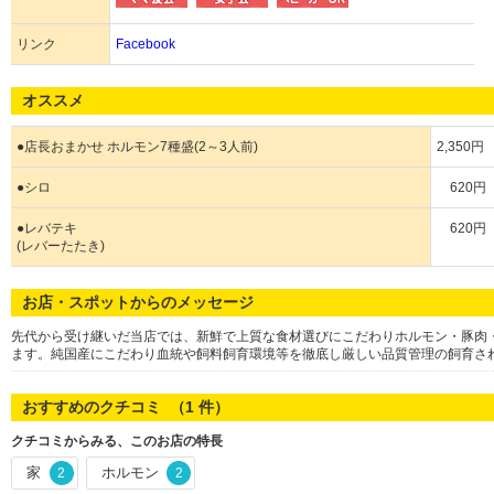
リンク
Facebook
オススメ
●店長おまかせ ホルモン7種盛(2～3人前)
2,350円
●シロ
620円
●レバテキ
620円
(レバーたたき)
お店・スポットからのメッセージ
先代から受け継いだ当店では、新鮮で上質な食材選びにこだわりホルモン・豚肉
ます。純国産にこだわり血統や飼料飼育環境等を徹底し厳しい品質管理の飼育さ
おすすめのクチコミ （
1
件）
クチコミからみる、このお店の特長
家
ホルモン
2
2