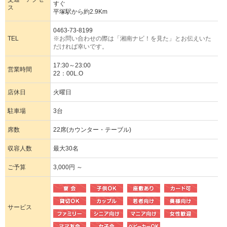
すぐ
ス
平塚駅から約2.9Km
0463-73-8199
TEL
※お問い合わせの際は「湘南ナビ！を見た」とお伝えいた
だければ幸いです。
17:30～23:00
営業時間
22：00L.O
店休日
火曜日
駐車場
3台
席数
22席(カウンター・テーブル)
収容人数
最大30名
ご予算
3,000円 ～
サービス