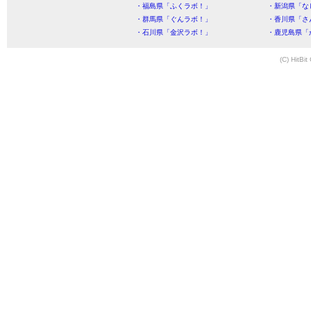
・福島県「ふくラボ！」
・新潟県「な
・群馬県「ぐんラボ！」
・香川県「さ
・石川県「金沢ラボ！」
・鹿児島県「
(C) HitBit