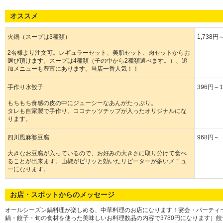
オススメ
火鍋（スープは3種類）
1,738円
2名様より注文可。レギュラーセット、美肌セット、肉セットからお
選び頂けます。スープは4種類（子の中から2種類選べます。）、追
加メニューも豊富にあります。当店一番人気！！
手作り水餃子
396円～1
もちもち食感の皮の中にジューシーなあんがたっぷり。
タレも自家製で手作り。ココナッツチップが入ったオリジナルにな
ります。
四川風麻婆豆腐
968円～
大きなお豆腐が入っているので、お好みの大きさに取り分けて食べ
ることが出来ます。山椒がピリッと効いたリピーターが多いメニュ
ーになります。
お店・スポットからのメッセージ
オールシーズン鍋料理が楽しめる、中華料理のお店になります！宴会・パーティ
鍋・餃子・旬の食材を使った美味しいお料理数品の内容で3780円になります）餃