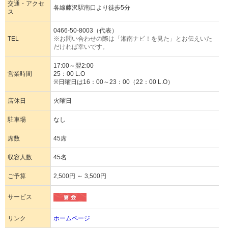
交通・アクセ
各線藤沢駅南口より徒歩5分
ス
0466-50-8003（代表）
TEL
※お問い合わせの際は「湘南ナビ！を見た」とお伝えいた
だければ幸いです。
17:00～翌2:00
営業時間
25：00 L.O
※日曜日は16：00～23：00（22：00 L.O）
店休日
火曜日
駐車場
なし
席数
45席
収容人数
45名
ご予算
2,500円 ～ 3,500円
サービス
リンク
ホームページ