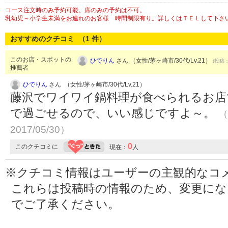
コース注文時のみ予約可能。席のみの予約は不可。
乳幼児～小学生未満をお連れのお客様 時間制限有り。詳しくはＴＥＬして下さ
おすすめのクチコミ （
1
件）
このお店・スポットの
ひでりん
さん （女性/茅ヶ崎市/30代/Lv.21）
(投稿：
推薦者
ひでりん
さん （女性/茅ヶ崎市/30代/Lv.21）
藤沢でワイワイ鍋料理が食べられるお店
で過ごせるので、いい感じですよ～。
（
2017/05/30）
0
このクチコミに
現在：
人
※クチコミ情報はユーザーの主観的なコ
これらは投稿時の情報のため、変更に
でご了承ください。