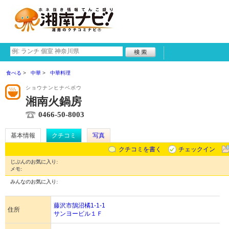
食べる
中華
中華料理
ショウナンヒナベボウ
湘南火鍋房
0466-50-8003
基本情報
クチコミ
写真
クチコミを書く
チェックイン
じぶんのお気に入り:
メモ:
みんなのお気に入り:
藤沢市鵠沼橘1-1-1
住所
サンヨービル１Ｆ